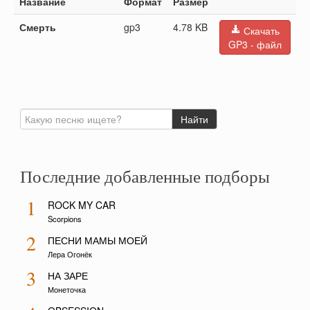
Название
Формат
Размер
Смерть
gp3
4.78 KB
Скачать
GP3 - файл
Последние добавленные подборы
1
ROCK MY CAR
Scorpions
2
ПЕСНИ МАМЫ МОЕЙ
Лера Огонёк
3
НА ЗАРЕ
Монеточка