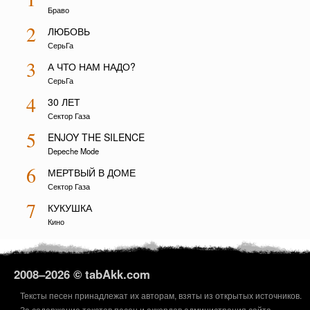
Браво
2
ЛЮБОВЬ
СерьГа
3
А ЧТО НАМ НАДО?
СерьГа
4
30 ЛЕТ
Сектор Газа
5
ENJOY THE SILENCE
Depeche Mode
6
МЕРТВЫЙ В ДОМЕ
Сектор Газа
7
КУКУШКА
Кино
2008–
2026 © tabAkk.com
Тексты песен принадлежат их авторам, взяты из открытых источников.
За содержание текстов песен и аккордов администрация сайта