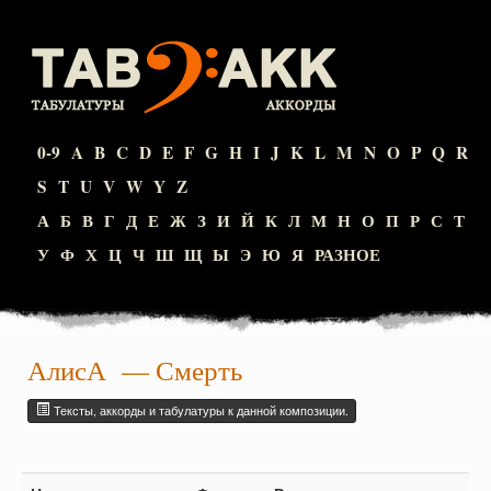
0-9
A
B
C
D
E
F
G
H
I
J
K
L
M
N
O
P
Q
R
S
T
U
V
W
Y
Z
А
Б
В
Г
Д
Е
Ж
З
И
Й
К
Л
М
Н
О
П
Р
С
Т
У
Ф
Х
Ц
Ч
Ш
Щ
Ы
Э
Ю
Я
РАЗНОЕ
АлисА
— Смерть
Тексты, аккорды и табулатуры к данной композиции.