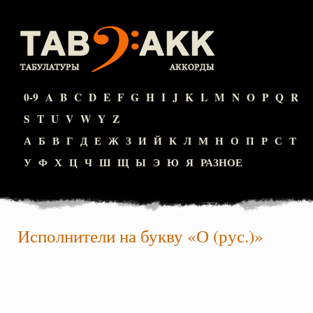
0-9
A
B
C
D
E
F
G
H
I
J
K
L
M
N
O
P
Q
R
S
T
U
V
W
Y
Z
А
Б
В
Г
Д
Е
Ж
З
И
Й
К
Л
М
Н
О
П
Р
С
Т
У
Ф
Х
Ц
Ч
Ш
Щ
Ы
Э
Ю
Я
РАЗНОЕ
Исполнители на букву «О (рус.)»