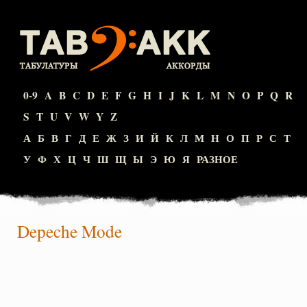
0-9
A
B
C
D
E
F
G
H
I
J
K
L
M
N
O
P
Q
R
S
T
U
V
W
Y
Z
А
Б
В
Г
Д
Е
Ж
З
И
Й
К
Л
М
Н
О
П
Р
С
Т
У
Ф
Х
Ц
Ч
Ш
Щ
Ы
Э
Ю
Я
РАЗНОЕ
Depeche Mode