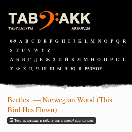
0-9
A
B
C
D
E
F
G
H
I
J
K
L
M
N
O
P
Q
R
S
T
U
V
W
Y
Z
А
Б
В
Г
Д
Е
Ж
З
И
Й
К
Л
М
Н
О
П
Р
С
Т
У
Ф
Х
Ц
Ч
Ш
Щ
Ы
Э
Ю
Я
РАЗНОЕ
Beatles
— Norwegian Wood (This
Bird Has Flown)
Тексты, аккорды и табулатуры к данной композиции.