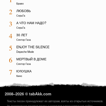
Браво
2
ЛЮБОВЬ
СерьГа
3
А ЧТО НАМ НАДО?
СерьГа
4
30 ЛЕТ
Сектор Газа
5
ENJOY THE SILENCE
Depeche Mode
6
МЕРТВЫЙ В ДОМЕ
Сектор Газа
7
КУКУШКА
Кино
2008–
2026 © tabAkk.com
Тексты песен принадлежат их авторам, взяты из открытых источников.
За содержание текстов песен и аккордов администрация сайта