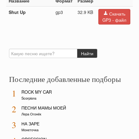
Название
Формат
Размер
Shut Up
gp3
32.9 KB
Скачать
GP3 - файл
Последние добавленные подборы
1
ROCK MY CAR
Scorpions
2
ПЕСНИ МАМЫ МОЕЙ
Лера Огонёк
3
НА ЗАРЕ
Монеточка