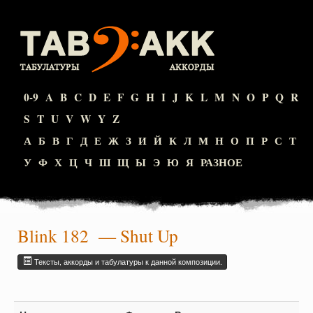
0-9
A
B
C
D
E
F
G
H
I
J
K
L
M
N
O
P
Q
R
S
T
U
V
W
Y
Z
А
Б
В
Г
Д
Е
Ж
З
И
Й
К
Л
М
Н
О
П
Р
С
Т
У
Ф
Х
Ц
Ч
Ш
Щ
Ы
Э
Ю
Я
РАЗНОЕ
Blink 182
— Shut Up
Тексты, аккорды и табулатуры к данной композиции.