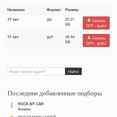
Название
Формат
Размер
17 лет
gtp
25.21
Скачать
KB
GTP - файл
17 лет
gp5
38.84
Скачать
KB
GP5 - файл
Последние добавленные подборы
1
ROCK MY CAR
Scorpions