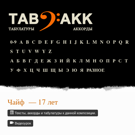
0-9
A
B
C
D
E
F
G
H
I
J
K
L
M
N
O
P
Q
R
S
T
U
V
W
Y
Z
А
Б
В
Г
Д
Е
Ж
З
И
Й
К
Л
М
Н
О
П
Р
С
Т
У
Ф
Х
Ц
Ч
Ш
Щ
Ы
Э
Ю
Я
РАЗНОЕ
Чайф
— 17 лет
Тексты, аккорды и табулатуры к данной композиции.
Видеоурок