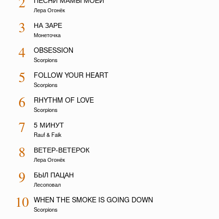
2
ПЕСНИ МАМЫ МОЕЙ
Лера Огонёк
3
НА ЗАРЕ
Монеточка
4
OBSESSION
Scorpions
5
FOLLOW YOUR HEART
Scorpions
6
RHYTHM OF LOVE
Scorpions
7
5 МИНУТ
Rauf & Faik
8
ВЕТЕР-ВЕТЕРОК
Лера Огонёк
9
БЫЛ ПАЦАН
Лесоповал
10
WHEN THE SMOKE IS GOING DOWN
Scorpions