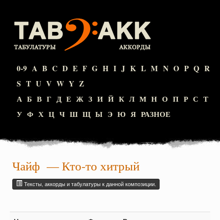
0-9
A
B
C
D
E
F
G
H
I
J
K
L
M
N
O
P
Q
R
S
T
U
V
W
Y
Z
А
Б
В
Г
Д
Е
Ж
З
И
Й
К
Л
М
Н
О
П
Р
С
Т
У
Ф
Х
Ц
Ч
Ш
Щ
Ы
Э
Ю
Я
РАЗНОЕ
Чайф
— Кто-то хитрый
Тексты, аккорды и табулатуры к данной композиции.