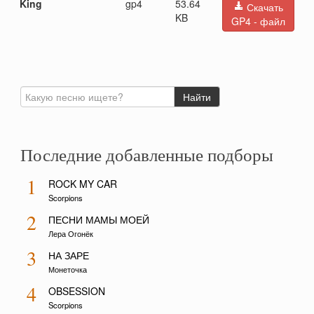
King
gp4
53.64
Скачать
KB
GP4 - файл
Последние добавленные подборы
1
ROCK MY CAR
Scorpions
2
ПЕСНИ МАМЫ МОЕЙ
Лера Огонёк
3
НА ЗАРЕ
Монеточка
4
OBSESSION
Scorpions