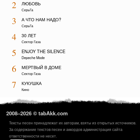
2
ЛЮБОВЬ
СерьГа
3
А ЧТО НАМ НАДО?
СерьГа
4
30 ЛЕТ
Сектор Газа
5
ENJOY THE SILENCE
Depeche Mode
6
МЕРТВЫЙ В ДОМЕ
Сектор Газа
7
КУКУШКА
Кино
2008–
2026 © tabAkk.com
Тексты песен принадлежат их авторам, взяты из открытых источников.
За содержание текстов песен и аккордов администрация сайта
ответственности не несет.