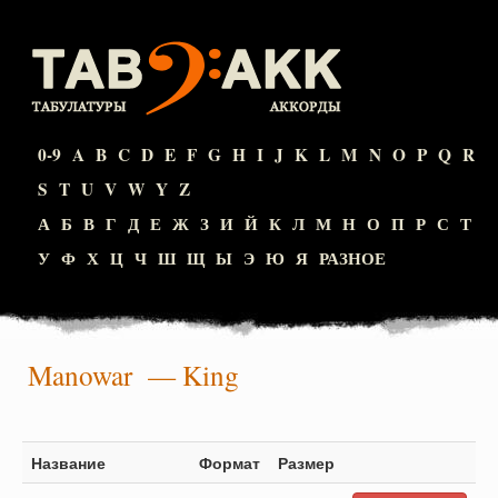
0-9
A
B
C
D
E
F
G
H
I
J
K
L
M
N
O
P
Q
R
S
T
U
V
W
Y
Z
А
Б
В
Г
Д
Е
Ж
З
И
Й
К
Л
М
Н
О
П
Р
С
Т
У
Ф
Х
Ц
Ч
Ш
Щ
Ы
Э
Ю
Я
РАЗНОЕ
Manowar
— King
Название
Формат
Размер