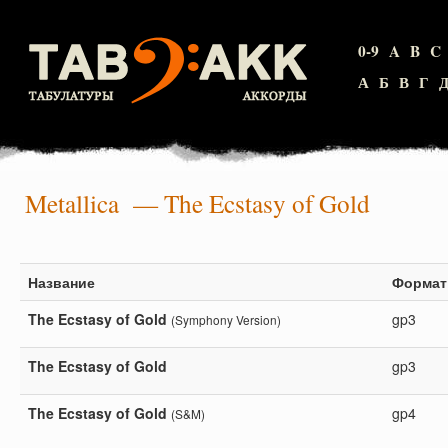
0-9
A
B
C
А
Б
В
Г
Metallica
— The Ecstasy of Gold
Название
Формат
The Ecstasy of Gold
gp3
(Symphony Version)
The Ecstasy of Gold
gp3
The Ecstasy of Gold
gp4
(S&M)