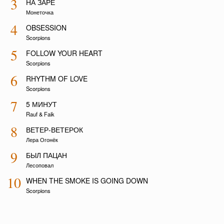
3
НА ЗАРЕ
Монеточка
4
OBSESSION
Scorpions
5
FOLLOW YOUR HEART
Scorpions
6
RHYTHM OF LOVE
Scorpions
7
5 МИНУТ
Rauf & Faik
8
ВЕТЕР-ВЕТЕРОК
Лера Огонёк
9
БЫЛ ПАЦАН
Лесоповал
10
WHEN THE SMOKE IS GOING DOWN
Scorpions