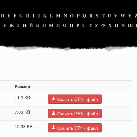
D
E
F
G
H
I
J
K
L
M
N
O
P
Q
R
S
T
U
V
W
Y
Д
Е
Ж
З
И
Й
К
Л
М
Н
О
П
Р
С
Т
У
Ф
Х
Ц
Ч
Ш
Размер
11.3 KB
Скачать GP3 - файл
7.03 KB
Скачать GP3 - файл
12.38 KB
Скачать GP4 - файл