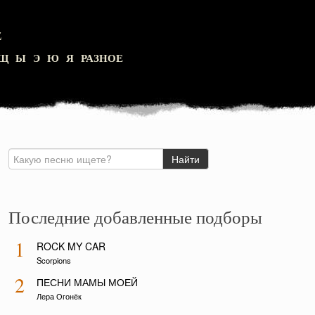
Z
Щ
Ы
Э
Ю
Я
РАЗНОЕ
Последние добавленные подборы
1
ROCK MY CAR
Scorpions
2
ПЕСНИ МАМЫ МОЕЙ
Лера Огонёк