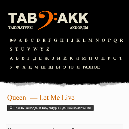
0-9
A
B
C
D
E
F
G
H
I
J
K
L
M
N
O
P
Q
R
S
T
U
V
W
Y
Z
А
Б
В
Г
Д
Е
Ж
З
И
Й
К
Л
М
Н
О
П
Р
С
Т
У
Ф
Х
Ц
Ч
Ш
Щ
Ы
Э
Ю
Я
РАЗНОЕ
Queen
— Let Me Live
Тексты, аккорды и табулатуры к данной композиции.