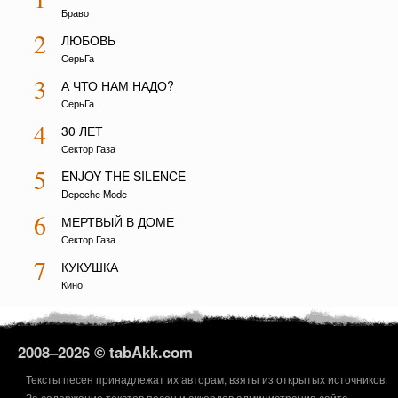
Браво
2
ЛЮБОВЬ
СерьГа
3
А ЧТО НАМ НАДО?
СерьГа
4
30 ЛЕТ
Сектор Газа
5
ENJOY THE SILENCE
Depeche Mode
6
МЕРТВЫЙ В ДОМЕ
Сектор Газа
7
КУКУШКА
Кино
2008–
2026 © tabAkk.com
Тексты песен принадлежат их авторам, взяты из открытых источников.
За содержание текстов песен и аккордов администрация сайта