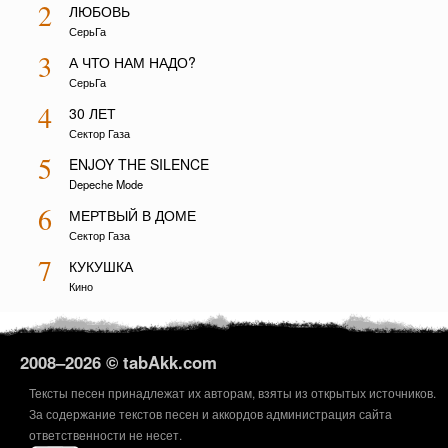
2
ЛЮБОВЬ
СерьГа
3
А ЧТО НАМ НАДО?
СерьГа
4
30 ЛЕТ
Сектор Газа
5
ENJOY THE SILENCE
Depeche Mode
6
МЕРТВЫЙ В ДОМЕ
Сектор Газа
7
КУКУШКА
Кино
2008–
2026 © tabAkk.com
Тексты песен принадлежат их авторам, взяты из открытых источников.
За содержание текстов песен и аккордов администрация сайта
ответственности не несет.