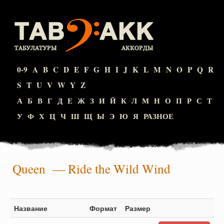
0-9
A
B
C
D
E
F
G
H
I
J
K
L
M
N
O
P
Q
R
S
T
U
V
W
Y
Z
А
Б
В
Г
Д
Е
Ж
З
И
Й
К
Л
М
Н
О
П
Р
С
Т
У
Ф
Х
Ц
Ч
Ш
Щ
Ы
Э
Ю
Я
РАЗНОЕ
Queen
— Ride the Wild Wind
Название
Формат
Размер