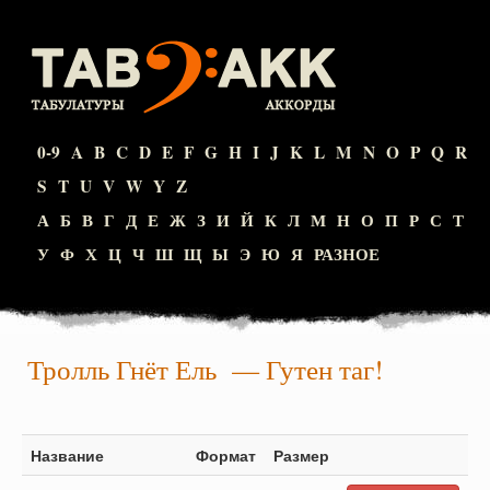
0-9
A
B
C
D
E
F
G
H
I
J
K
L
M
N
O
P
Q
R
S
T
U
V
W
Y
Z
А
Б
В
Г
Д
Е
Ж
З
И
Й
К
Л
М
Н
О
П
Р
С
Т
У
Ф
Х
Ц
Ч
Ш
Щ
Ы
Э
Ю
Я
РАЗНОЕ
Тролль Гнёт Ель
— Гутен таг!
Название
Формат
Размер