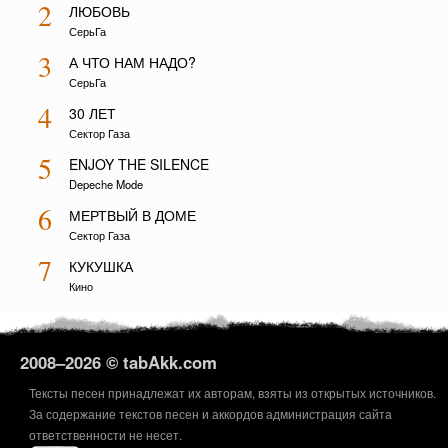
2
ЛЮБОВЬ
СерьГа
3
А ЧТО НАМ НАДО?
СерьГа
4
30 ЛЕТ
Сектор Газа
5
ENJOY THE SILENCE
Depeche Mode
6
МЕРТВЫЙ В ДОМЕ
Сектор Газа
7
КУКУШКА
Кино
2008–
2026 © tabAkk.com
Тексты песен принадлежат их авторам, взяты из открытых источников.
За содержание текстов песен и аккордов администрация сайта
ответственности не несет.