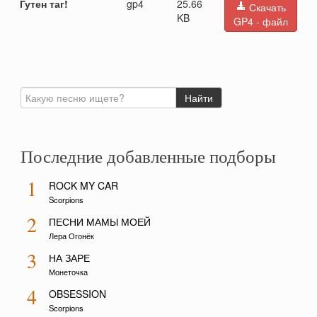
Гутен таг!
gp4
25.66
Скачать
KB
GP4 - файл
Последние добавленные подборы
1
ROCK MY CAR
Scorpions
2
ПЕСНИ МАМЫ МОЕЙ
Лера Огонёк
3
НА ЗАРЕ
Монеточка
4
OBSESSION
Scorpions