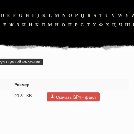
D
E
F
G
H
I
J
K
L
M
N
O
P
Q
R
S
T
U
V
W
Y
Д
Е
Ж
З
И
Й
К
Л
М
Н
О
П
Р
С
Т
У
Ф
Х
Ц
Ч
Ш
туры к данной композиции.
Размер
23.31 KB
Скачать GP4 - файл