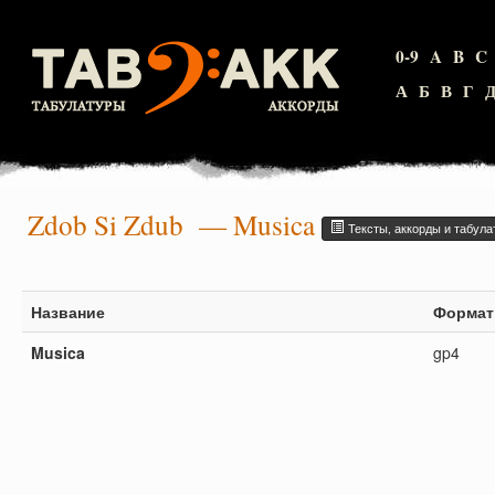
0-9
A
B
C
А
Б
В
Г
Zdob Si Zdub
— Musica
Тексты, аккорды и табула
Название
Формат
Musica
gp4