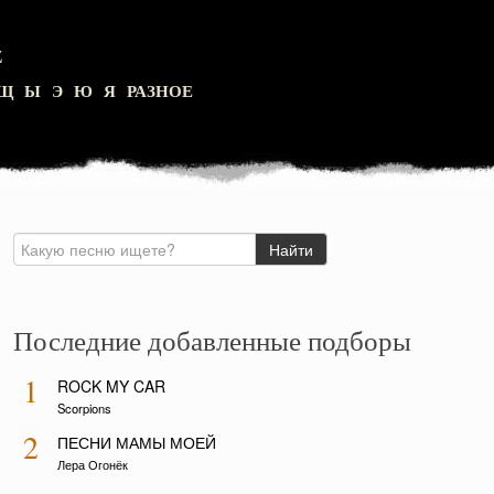
Z
Щ
Ы
Э
Ю
Я
РАЗНОЕ
Последние добавленные подборы
1
ROCK MY CAR
Scorpions
2
ПЕСНИ МАМЫ МОЕЙ
Лера Огонёк