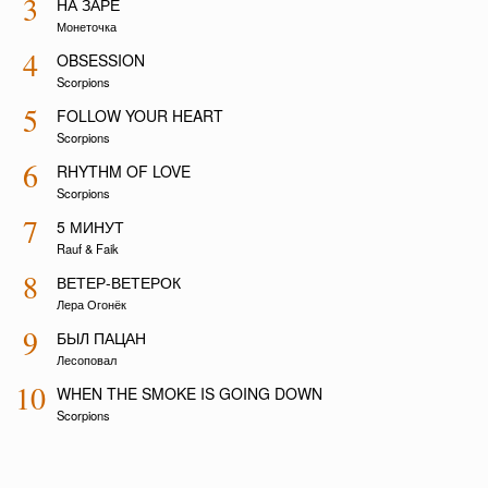
3
НА ЗАРЕ
Монеточка
4
OBSESSION
Scorpions
5
FOLLOW YOUR HEART
Scorpions
6
RHYTHM OF LOVE
Scorpions
7
5 МИНУТ
Rauf & Faik
8
ВЕТЕР-ВЕТЕРОК
Лера Огонёк
9
БЫЛ ПАЦАН
Лесоповал
10
WHEN THE SMOKE IS GOING DOWN
Scorpions