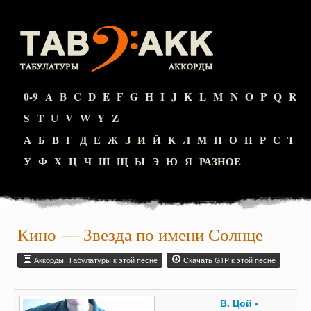
0-9
A
B
C
D
E
F
G
H
I
J
K
L
M
N
O
P
Q
R
S
T
U
V
W
Y
Z
А
Б
В
Г
Д
Е
Ж
З
И
Й
К
Л
М
Н
О
П
Р
С
Т
У
Ф
Х
Ц
Ч
Ш
Щ
Ы
Э
Ю
Я
РАЗНОЕ
Кино
— Звезда по имени Солнце
Аккорды, Табулатуры к этой песне
Скачать GTP к этой песне
В. Цой -