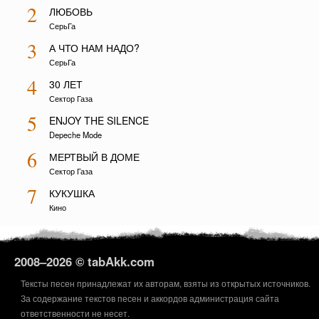
2
ЛЮБОВЬ
СерьГа
3
А ЧТО НАМ НАДО?
СерьГа
4
30 ЛЕТ
Сектор Газа
5
ENJOY THE SILENCE
Depeche Mode
6
МЕРТВЫЙ В ДОМЕ
Сектор Газа
7
КУКУШКА
Кино
2008–
2026 © tabAkk.com
Тексты песен принадлежат их авторам, взяты из открытых источников.
За содержание текстов песен и аккордов администрация сайта
ответственности не несет.