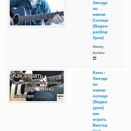
Звезда
по
имени
Солнце
(Видео-
разбор
Урок)
Alexey
Konkov
Кино -
Звезда
по
имени
солнце
(Видео
урок)
как
играть
Виктор
Цой