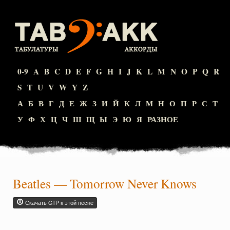
0-9
A
B
C
D
E
F
G
H
I
J
K
L
M
N
O
P
Q
R
S
T
U
V
W
Y
Z
А
Б
В
Г
Д
Е
Ж
З
И
Й
К
Л
М
Н
О
П
Р
С
Т
У
Ф
Х
Ц
Ч
Ш
Щ
Ы
Э
Ю
Я
РАЗНОЕ
Beatles
—
Tomorrow Never Knows
Скачать GTP к этой песне