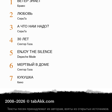
1
ВЕТЕР ЗНАЕТ
Браво
2
ЛЮБОВЬ
СерьГа
3
А ЧТО НАМ НАДО?
СерьГа
4
30 ЛЕТ
Сектор Газа
5
ENJOY THE SILENCE
Depeche Mode
6
МЕРТВЫЙ В ДОМЕ
Сектор Газа
7
КУКУШКА
Кино
2008–
2026 © tabAkk.com
Тексты песен принадлежат их авторам, взяты из открытых источников.