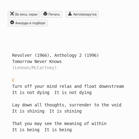
Во весь экран
Печать
Автопрокрутка
Aккорды в подборе
Revolver (1966), Anthology 2 (1996)

(Lennon/McCartney)
C
Turn off your mind relax and float downstream

It is not dying  It is not dying

Lay down all thoughts, surrender to the void

It is shining  It is shining

That you may see the meaning of within

It is being  It is being
