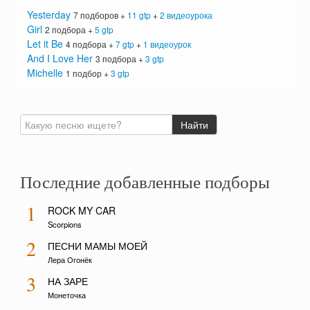
Yesterday
7 подборов +
11 gtp
+
2 видеоурока
Girl
2 подбора +
5 gtp
Let it Be
4 подбора +
7 gtp
+
1 видеоурок
And I Love Her
3 подбора +
3 gtp
Michelle
1 подбор +
3 gtp
Последние добавленные подборы
1
ROCK MY CAR
Scorpions
2
ПЕСНИ МАМЫ МОЕЙ
Лера Огонёк
3
НА ЗАРЕ
Монеточка