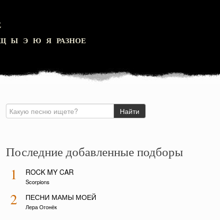
Z
Щ
Ы
Э
Ю
Я
РАЗНОЕ
Последние добавленные подборы
1
ROCK MY CAR
Scorpions
2
ПЕСНИ МАМЫ МОЕЙ
Лера Огонёк