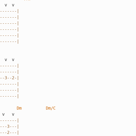
-------|

-------|

-------|

-------|

-------|

-------|
-------|

-------|

--3--2-|

-------|

-------|

-------|
Dm
Dm/C
-------|

---3---|

---2---|
