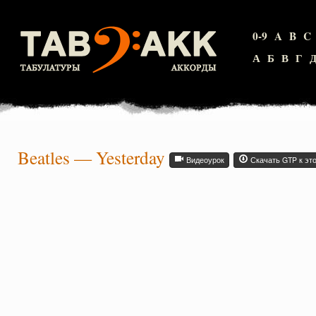
0-9
A
B
C
А
Б
В
Г
Beatles
—
Yesterday
Видеоурок
Скачать GTP к эт