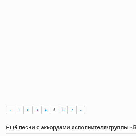
«
1
2
3
4
5
6
7
»
Ещё песни с аккордами исполнителя/группы «B