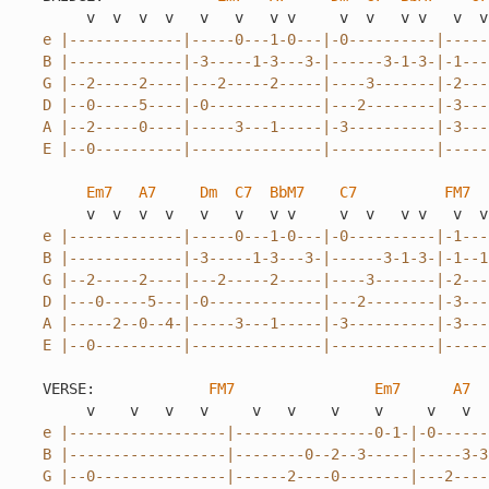
e |-------------|-----0---1-0---|-0----------|-----
B |-------------|-3-----1-3---3-|------3-1-3-|-1---
G |--2-----2----|---2-----2-----|----3-------|-2---
D |--0-----5----|-0-------------|---2--------|-3---
A |--2-----0----|-----3---1-----|-3----------|-3---
E |--0----------|---------------|------------|-----
Em7
A7
Dm
C7
BbM7
C7
FM7
e |-------------|-----0---1-0---|-0----------|-1---
B |-------------|-3-----1-3---3-|------3-1-3-|-1--1
G |--2-----2----|---2-----2-----|----3-------|-2---
D |---0-----5---|-0-------------|---2--------|-3---
A |-----2--0--4-|-----3---1-----|-3----------|-3---
E |--0----------|---------------|------------|-----
VERSE:             
FM7
Em7
A7
e |------------------|----------------0-1-|-0------
B |------------------|--------0--2--3-----|-----3-3
G |--0---------------|------2----0--------|---2----