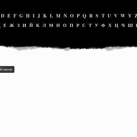
D
E
F
G
H
I
J
K
L
M
N
O
P
Q
R
S
T
U
V
W
Y
Д
Е
Ж
З
И
Й
К
Л
М
Н
О
П
Р
С
Т
У
Ф
Х
Ц
Ч
Ш
ой песне