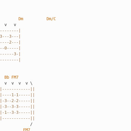
Dm
Dm/C
--------|

3---3---|

----2---|

--0-----|

------3-|

--------|
Bb
FM7
|------------||

|----1-1-----||

|-3--2-2-----||

|-3--3-3-----||

|-1--3-3-----||

|------------||
             /

FM7