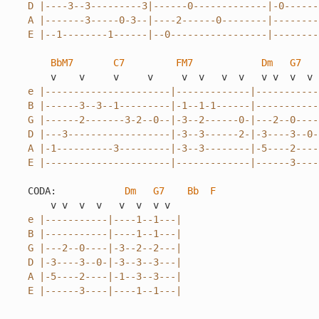
D |----3--3---------3|------0-------------|-0------
A |-------3-----0-3--|----2------0--------|--------
E |--1--------1------|--0-----------------|--------
BbM7
C7
FM7
Dm
G7
e |----------------------|-------------|-----------
B |------3--3--1---------|-1--1-1------|-----------
G |------2-------3-2--0--|-3--2------0-|---2--0----
D |---3------------------|-3--3------2-|-3----3--0-
A |-1----------3---------|-3--3--------|-5----2----
E |----------------------|-------------|------3----
CODA:            
Dm
G7
Bb
F
e |-----------|----1--1---|

B |-----------|----1--1---|

G |---2--0----|-3--2--2---|

D |-3----3--0-|-3--3--3---|

A |-5----2----|-1--3--3---|

E |------3----|----1--1---|