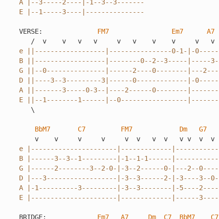
A |--3-----2----|-1--3--3-------

E |--1-----3----|---------------
VERSE:              
FM7
Em7
A7
e ||------------------|----------------0-1-|-0-----
B ||------------------|--------0--2--3-----|-----3-
G ||--0---------------|------2----0--------|---2---
D ||----3--3---------3|------0-------------|-0-----
A ||-------3-----0-3--|----2------0--------|-------
E ||--1--------1------|--0-----------------|-------
   \

BbM7
C7
FM7
Dm
G7
e |----------------------|-------------|-----------
B |------3--3--1---------|-1--1-1------|-----------
G |------2--------3--2-0-|-3--2------0-|---2--0----
D |---3------------------|-3--3------2-|-3----3--0-
A |-1----------3---------|-3--3--------|-5----2----
E |----------------------|-------------|------3----
                                                   
BRIDGE:             
Em7
A7
Dm
C7
BbM7
C7