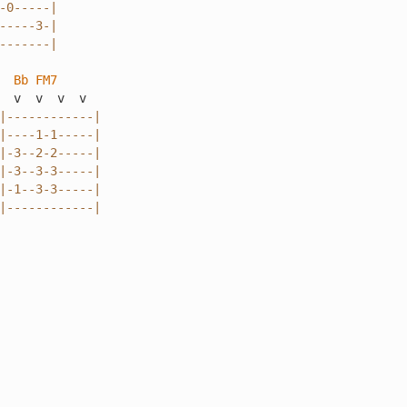
-0-----|

-----3-|

-------|
Bb
FM7
|------------|

|----1-1-----|

|-3--2-2-----|

|-3--3-3-----|

|-1--3-3-----|

|------------|