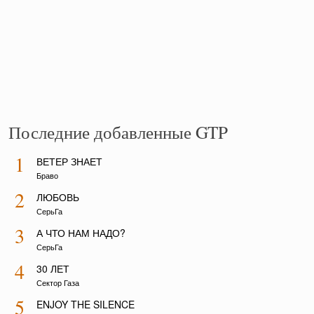
Последние добавленные GTP
1
ВЕТЕР ЗНАЕТ
Браво
2
ЛЮБОВЬ
СерьГа
3
А ЧТО НАМ НАДО?
СерьГа
4
30 ЛЕТ
Сектор Газа
5
ENJOY THE SILENCE