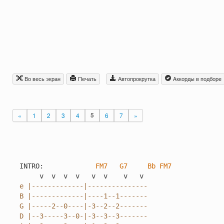
Во весь экран
Печать
Автопрокрутка
Aккорды в подборе
«
1
2
3
4
5
6
7
»
INTRO:             
FM7
G7
Bb
FM7
e |-------------|---------------

B |-------------|----1--1-------

G |-----2--0----|-3--2--2-------

D |--3-----3--0-|-3--3--3-------
