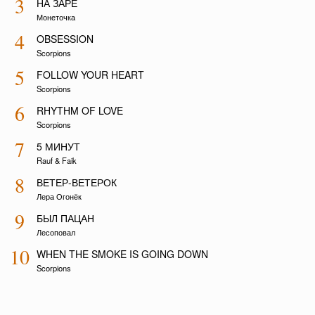
3
НА ЗАРЕ
Монеточка
4
OBSESSION
Scorpions
5
FOLLOW YOUR HEART
Scorpions
6
RHYTHM OF LOVE
Scorpions
7
5 МИНУТ
Rauf & Faik
8
ВЕТЕР-ВЕТЕРОК
Лера Огонёк
9
БЫЛ ПАЦАН
Лесоповал
10
WHEN THE SMOKE IS GOING DOWN
Scorpions