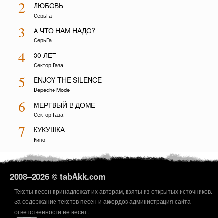
2
ЛЮБОВЬ
СерьГа
3
А ЧТО НАМ НАДО?
СерьГа
4
30 ЛЕТ
Сектор Газа
5
ENJOY THE SILENCE
Depeche Mode
6
МЕРТВЫЙ В ДОМЕ
Сектор Газа
7
КУКУШКА
Кино
2008–
2026 © tabAkk.com
Тексты песен принадлежат их авторам, взяты из открытых источников.
За содержание текстов песен и аккордов администрация сайта
ответственности не несет.