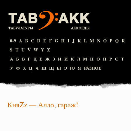
0-9
A
B
C
D
E
F
G
H
I
J
K
L
M
N
O
P
Q
R
S
T
U
V
W
Y
Z
А
Б
В
Г
Д
Е
Ж
З
И
Й
К
Л
М
Н
О
П
Р
С
Т
У
Ф
Х
Ц
Ч
Ш
Щ
Ы
Э
Ю
Я
РАЗНОЕ
КняZz
—
Алло, гараж!