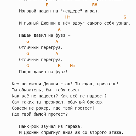
E
F#
   Молодой пацан на "Фендере" играл,

Hm
G
   И пьяный Джонни в нём вдруг самого себя узнал.

A
   Пацан давил на фузз —

G
A
   Отличный перегруз.

G
A
   Отличный перегруз.

G
B
Hm
   Пацан давил на фузз!

Кем по жизни Джонни стал? Ты сдал, приятель!

Ты обыватель, быт тебя съест.

Как всё не надоест? Как всё не надоест?

Сам таких ты презирал, обычный брокер,

Совсем не рокер, где твой протест?

Где твой былой протест?

   Панк-рок звучал из гаража,

   И Джонни спрыгнул вниз аж со второго этажа.
