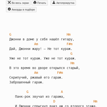
Во весь экран
Печать
Автопрокрутка
Aккорды в подборе
G
Hm
Джонни в доме у себя нашёл гитару,

Am
F#m
Дай, Джонни жару! — Не тот кураж.

G
Уже не тот кураж. Уже не тот кураж.

Hm
В это время во дворе открылся старый,

Am
F#m
Скрипучий, ржавый его гараж.

Заброшенный гараж.

G
A
   Панк-рок звучал из гаража,

D
Hm
   И Джонни спрыгнул вниз аж со второго этажа.
