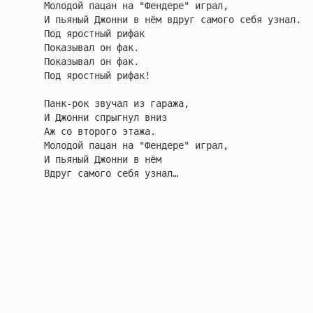
   Молодой пацан на "Фендере" играл,

   И пьяный Джонни в нём вдруг самого себя узнал.

   Под яростный рифак

   Показывал он фак.

   Показывал он фак.

   Под яростный рифак!

   Панк-рок звучал из гаража,

   И Джонни спрыгнул вниз

   Аж со второго этажа.

   Молодой пацан на "Фендере" играл,

   И пьяный Джонни в нём

   Вдруг самого себя узнал…
