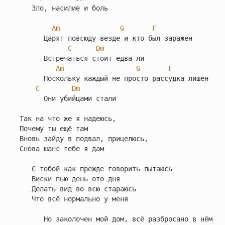
   Зло, насилие и боль

Am
G
F
      Царят повсюду везде и кто был заражён

C
Dm
      Встречаться стоит едва ли

Am
G
F
      Поскольку каждый не просто рассудка лишён

C
Dm
      Они убийцами стали

Так на что же я надеюсь,

Почему ты ещё там

Вновь зайду в подвал, прицелюсь,

Снова шанс тебе я дам

   С тобой как прежде говорить пытаюсь

   Виски пью день ото дня

   Делать вид во всю стараюсь

   Что всё нормально у меня

      Но заколочен мой дом, всё разбросано в нём
