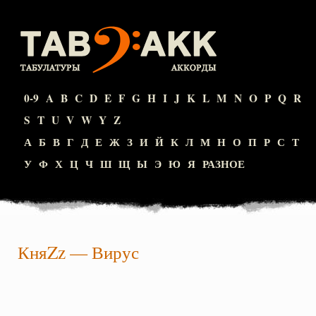
0-9
A
B
C
D
E
F
G
H
I
J
K
L
M
N
O
P
Q
R
S
T
U
V
W
Y
Z
А
Б
В
Г
Д
Е
Ж
З
И
Й
К
Л
М
Н
О
П
Р
С
Т
У
Ф
Х
Ц
Ч
Ш
Щ
Ы
Э
Ю
Я
РАЗНОЕ
КняZz
—
Вирус