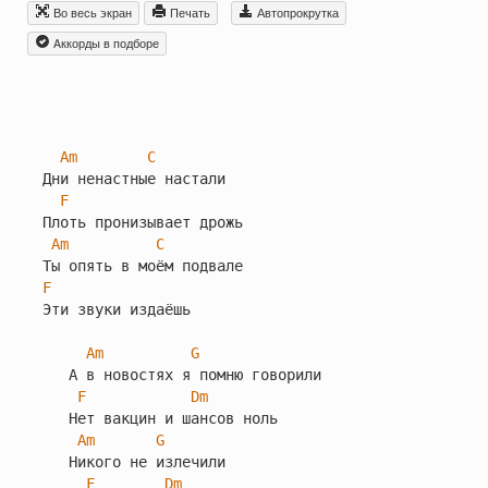
Во весь экран
Печать
Автопрокрутка
Aккорды в подборе
Am
C
Дни ненастные настали

F
Плоть пронизывает дрожь

Am
C
F
Эти звуки издаёшь

Am
G
   А в новостях я помню говорили

F
Dm
   Нет вакцин и шансов ноль

Am
G
   Никого не излечили

F
Dm