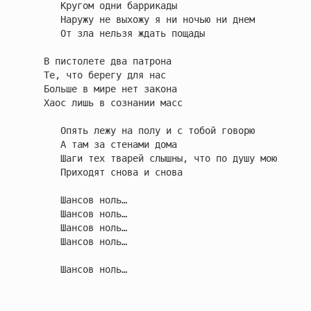
      Кругом одни баррикады

      Наружу не выхожу я ни ночью ни днем

      От зла нельзя ждать пощады

   В пистолете два патрона

   Те, что берегу для нас

   Больше в мире нет закона

   Хаос лишь в сознании масс

      Опять лежу на полу и с тобой говорю

      А там за стенами дома

      Шаги тех тварей слышны, что по душу мою

      Приходят снова и снова

      Шансов ноль…

      Шансов ноль…

      Шансов ноль…

      Шансов ноль…

      Шансов ноль…
