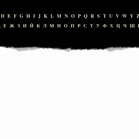
D
E
F
G
H
I
J
K
L
M
N
O
P
Q
R
S
T
U
V
W
Y
Д
Е
Ж
З
И
Й
К
Л
М
Н
О
П
Р
С
Т
У
Ф
Х
Ц
Ч
Ш