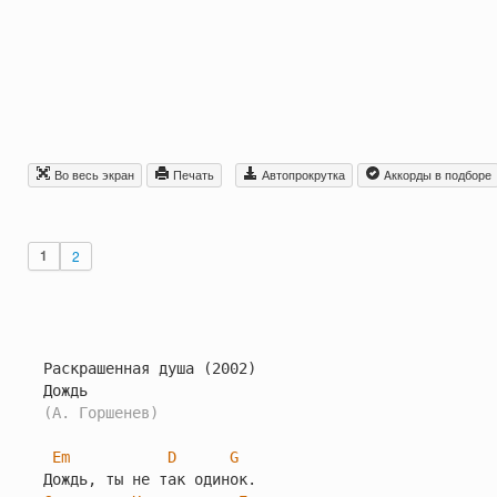
Во весь экран
Печать
Автопрокрутка
Aккорды в подборе
1
2
Раскрашенная душа (2002)

(А. Горшенев)
Em
D
G