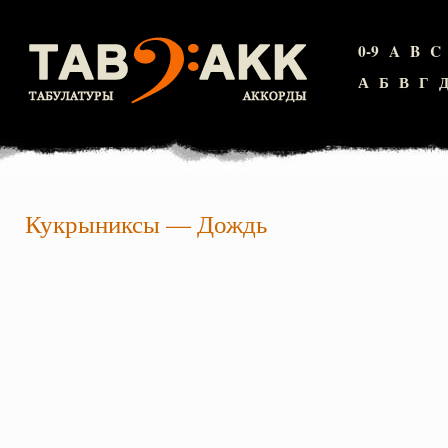
0-9
A
B
C
А
Б
В
Г
Кукрыниксы
—
Дождь