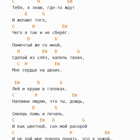
C
H
Em
Тебя, я знаю, где-то ждут

D
G
C
H
Em
Чего я так и не сберёг.

D
G
Помечтай же со мной,

H
Em
D
G
Сделай из слёз, капель твоих,

C
H
Em
Мне сердце на двоих.

Em
D
G
C
H
Em
Напомни людям, что ты, дождь,

D
G
C
Em
D
G
C
H
Em
И не дай мне повода понять, что я чужой…
