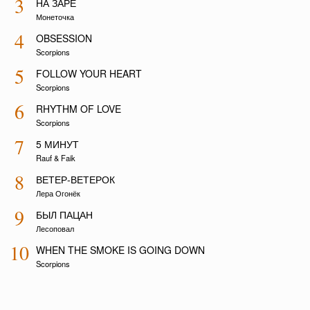
3
НА ЗАРЕ
Монеточка
4
OBSESSION
Scorpions
5
FOLLOW YOUR HEART
Scorpions
6
RHYTHM OF LOVE
Scorpions
7
5 МИНУТ
Rauf & Faik
8
ВЕТЕР-ВЕТЕРОК
Лера Огонёк
9
БЫЛ ПАЦАН
Лесоповал
10
WHEN THE SMOKE IS GOING DOWN
Scorpions