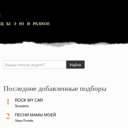
Z
Щ
Ы
Э
Ю
Я
РАЗНОЕ
Последние добавленные подборы
1
ROCK MY CAR
Scorpions
2
ПЕСНИ МАМЫ МОЕЙ
Лера Огонёк