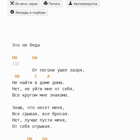
Во весь экран
Печать
Автопрокрутка
Aккорды в подборе
Это не беда

Dm
Gm
(1)
        От погони ушел зазря,

Hb
C
A
Hе найти в доме дома.

Hет, не уйти мне от себя,

Все кругом мне знакомо.

Знаю, что несет меня,

Все срывая, все бросая.

Hет, лучше пусти меня,

От себя отрывая.

Dm
Gm