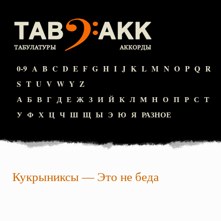
0-9
A
B
C
D
E
F
G
H
I
J
K
L
M
N
O
P
Q
R
S
T
U
V
W
Y
Z
А
Б
В
Г
Д
Е
Ж
З
И
Й
К
Л
М
Н
О
П
Р
С
Т
У
Ф
Х
Ц
Ч
Ш
Щ
Ы
Э
Ю
Я
РАЗНОЕ
Кукрыниксы
—
Это не беда