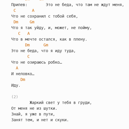
Припев:        Это не беда, что там не ждут меня,

C
A
Что не сохранил с тобой себя,

Dm
Gm
Что я так уйду, и, может, не пойму,

C
A
Что в мечте остался, как в плену.

Dm
Gm
Это не беда, что я иду туда,

C
Что не озираюсь робко…

A
И неловко…

Dm
Иду.

(2)
        Жаркий свет у тебя в груди,

От меня не из шутки.

Знай, я уже в пути,

Занят тем, и нет и скуки.
