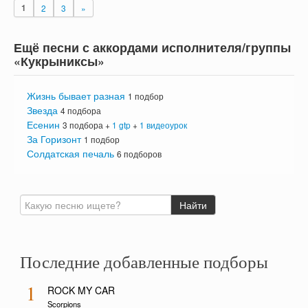
1
2
3
»
Ещё песни с аккордами исполнителя/группы
«Кукрыниксы»
Жизнь бывает разная
1 подбор
Звезда
4 подбора
Есенин
3 подбора +
1 gtp
+
1 видеоурок
За Горизонт
1 подбор
Солдатская печаль
6 подборов
Последние добавленные подборы
1
ROCK MY CAR
Scorpions