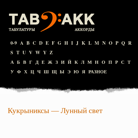
0-9
A
B
C
D
E
F
G
H
I
J
K
L
M
N
O
P
Q
R
S
T
U
V
W
Y
Z
А
Б
В
Г
Д
Е
Ж
З
И
Й
К
Л
М
Н
О
П
Р
С
Т
У
Ф
Х
Ц
Ч
Ш
Щ
Ы
Э
Ю
Я
РАЗНОЕ
Кукрыниксы
—
Лунный свет