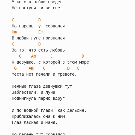
У кого в любви предел

Не наступит и во сне.

C
D
Hm
Em
C
D
За то, что есть любовь

G
Am
C
D
К девушке, с которой в этом море

G
Am
C
D
G
Места нет печали и тревоге.

Нежные глаза девчушки тут

Заблестели, и луна

Подмигнула парню вдруг.

И по водной глади, как дельфин,

Приближалась она к ним,

Глаз лаская и маня.

Но парень тут сорвался,
