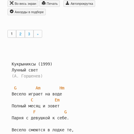
Во весь экран
Печать
Автопрокрутка
Aккорды в подборе
1
2
3
»
Кукрыниксы (1999)

(А. Горшенев)
G
Am
Hm
Весело играет на воде

C
Em
Полный месяц и зовет

F
G
Парня с девушкой к себе.

Весело смеются в лодке те,
