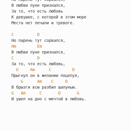
В любви луне признался,

За то, что есть любовь

К девушке, с которой в этом море

Места нет печали и тревоге.

C
D
Hm
Em
C
D
За то, что есть любовь,

G
Am
C
D
Прыгнул он в желании поцелуя,

G
Am
C
D
G
Am
C
D
G
И ушел на дно с мечтой в любовь.
