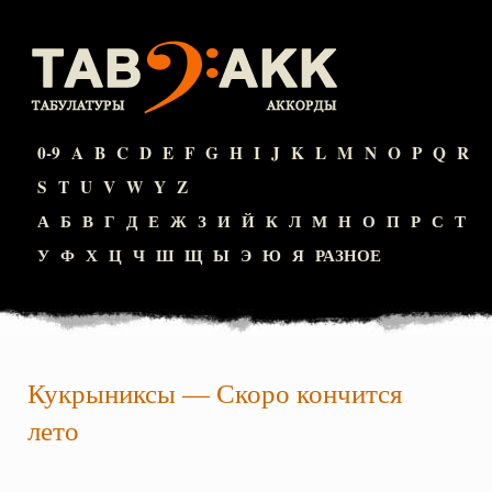
0-9
A
B
C
D
E
F
G
H
I
J
K
L
M
N
O
P
Q
R
S
T
U
V
W
Y
Z
А
Б
В
Г
Д
Е
Ж
З
И
Й
К
Л
М
Н
О
П
Р
С
Т
У
Ф
Х
Ц
Ч
Ш
Щ
Ы
Э
Ю
Я
РАЗНОЕ
Кукрыниксы
—
Скоро кончится
лето