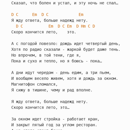
Сказал, что болен и устал, и эту ночь не спал…

D
C
Em
D
C
Em
Я жду ответа, больше надежд нету.

D
C
Em
D
C
Em
D
Hm
C
D
Скоро кончится лето,    это.

А с погодой повезло: дождь идет четвертый день,

Хотя по радио сказали - жаркой будет даже тень.

Но впрочем, в той тени, где я,

Пока и сухо и тепло, но я боюсь - пока…

А дни идут чередом - день едим, а три пьем,

И вообщем весело живем, хотя и дождь за окном.

Магнитофон сломался,

Я сижу в тишине, чему и рад вполне.

Я жду ответа, больше надежд нету.

Скоро кончится лето, это…

За окном идет стройка - работает кран,

И закрыт пятый год за углом ресторан.
