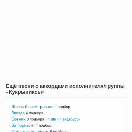
Ещё песни с аккордами исполнителя/группы
«Кукрыниксы»
Жизнь бывает разная
1 подбор
Звезда
4 подбора
Есенин
3 подбора +
1 gtp
+
1 видеоурок
За Горизонт
1 подбор
Солдатская печаль
6 подборов