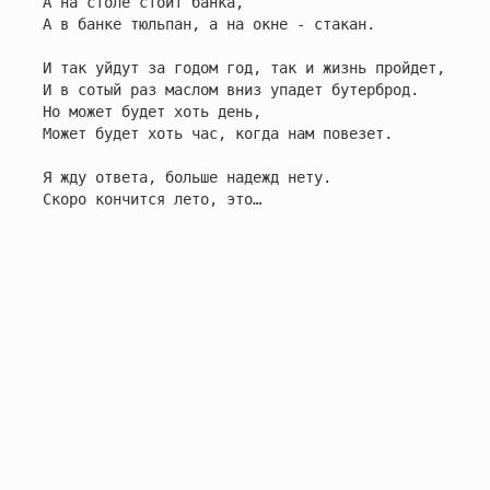
А на столе стоит банка,

А в банке тюльпан, а на окне - стакан.

И так уйдут за годом год, так и жизнь пройдет,

И в сотый раз маслом вниз упадет бутерброд.

Но может будет хоть день,

Может будет хоть час, когда нам повезет.

Я жду ответа, больше надежд нету.

Скоро кончится лето, это…
