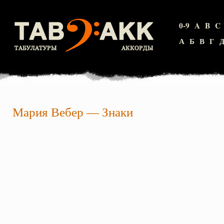
0-9
A
B
C
А
Б
В
Г
Мария Вебер
—
Знаки