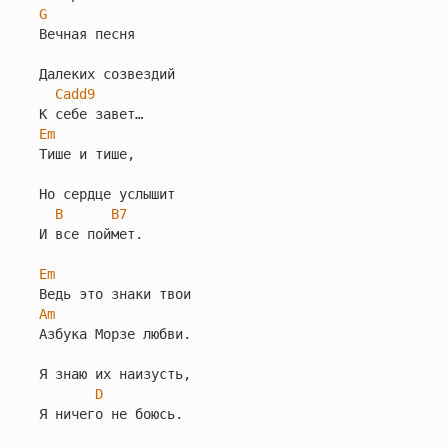
G
Вечная песня

Далеких созвездий

Cadd9
Em
Тише и тише,

Но сердце услышит

B
B7
И все поймет.

Em
Am
Азбука Морзе любви.

Я знаю их наизусть,

D
Я ничего не боюсь.
