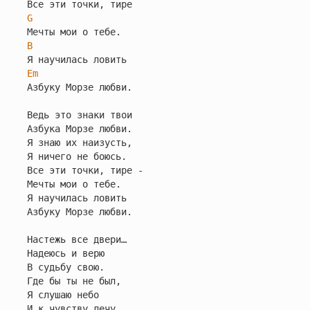
G
B
Em
Азбуку Морзе любви.

Ведь это знаки твои

Азбука Морзе любви.

Я знаю их наизусть,

Я ничего не боюсь.

Все эти точки, тире -

Мечты мои о тебе.

Я научилась ловить

Азбуку Морзе любви.

Настежь все двери…

Надеюсь и верю

В судьбу свою.

Где бы ты не был,

Я слушаю небо

И к чувству лечу.
