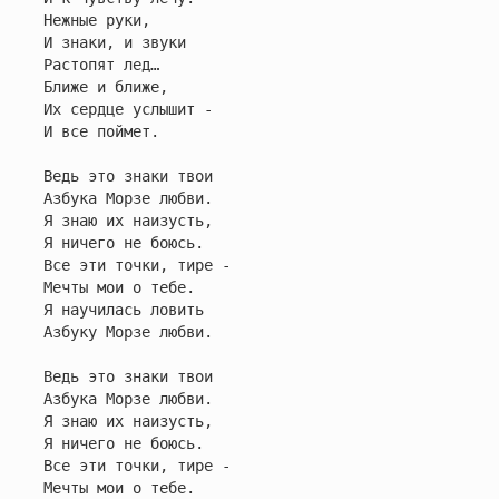
Нежные руки,

И знаки, и звуки

Растопят лед…

Ближе и ближе,

Их сердце услышит -

И все поймет.

Ведь это знаки твои

Азбука Морзе любви.

Я знаю их наизусть,

Я ничего не боюсь.

Все эти точки, тире -

Мечты мои о тебе.

Я научилась ловить

Азбуку Морзе любви.

Ведь это знаки твои

Азбука Морзе любви.

Я знаю их наизусть,

Я ничего не боюсь.

Все эти точки, тире -

Мечты мои о тебе.
