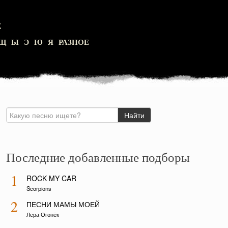
Z
Щ
Ы
Э
Ю
Я
РАЗНОЕ
Последние добавленные подборы
1
ROCK MY CAR
Scorpions
2
ПЕСНИ МАМЫ МОЕЙ
Лера Огонёк