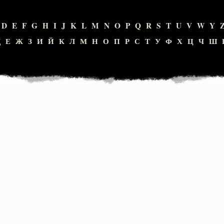
D
E
F
G
H
I
J
K
L
M
N
O
P
Q
R
S
T
U
V
W
Y
Д
Е
Ж
З
И
Й
К
Л
М
Н
О
П
Р
С
Т
У
Ф
Х
Ц
Ч
Ш