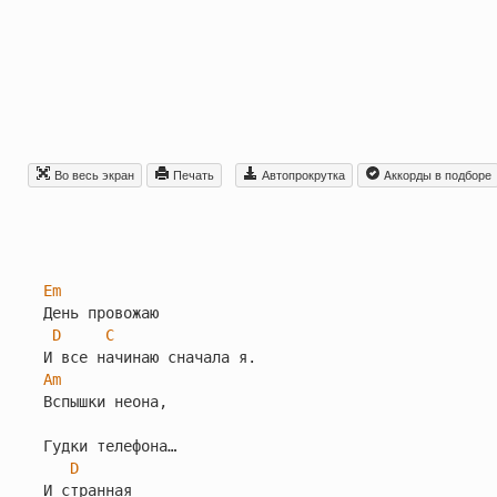
Во весь экран
Печать
Автопрокрутка
Aккорды в подборе
Em
День провожаю

D
C
Am
Вспышки неона,

Гудки телефона…

D