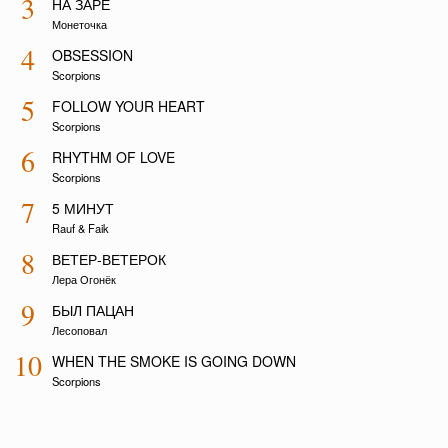
3
НА ЗАРЕ
Монеточка
4
OBSESSION
Scorpions
5
FOLLOW YOUR HEART
Scorpions
6
RHYTHM OF LOVE
Scorpions
7
5 МИНУТ
Rauf & Faik
8
ВЕТЕР-ВЕТЕРОК
Лера Огонёк
9
БЫЛ ПАЦАН
Лесоповал
10
WHEN THE SMOKE IS GOING DOWN
Scorpions