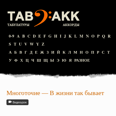
0-9
A
B
C
D
E
F
G
H
I
J
K
L
M
N
O
P
Q
R
S
T
U
V
W
Y
Z
А
Б
В
Г
Д
Е
Ж
З
И
Й
К
Л
М
Н
О
П
Р
С
Т
У
Ф
Х
Ц
Ч
Ш
Щ
Ы
Э
Ю
Я
РАЗНОЕ
Многоточие
—
В жизни так бывает
Видеоурок