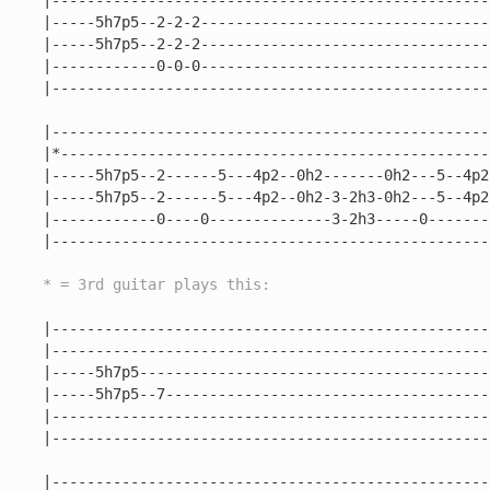
|---------------------------------------------------
|-----5h7p5--2-2-2----------------------------------
|-----5h7p5--2-2-2----------------------------------
|------------0-0-0----------------------------------
|---------------------------------------------------
|---------------------------------------------------
|*--------------------------------------------------
|-----5h7p5--2------5---4p2--0h2-------0h2---5--4p2-
|-----5h7p5--2------5---4p2--0h2-3-2h3-0h2---5--4p2-
|------------0----0--------------3-2h3-----0--------
|---------------------------------------------------
* = 3rd guitar plays this:
|---------------------------------------------------
|---------------------------------------------------
|-----5h7p5-----------------------------------------
|-----5h7p5--7--------------------------------------
|---------------------------------------------------
|---------------------------------------------------
|---------------------------------------------------