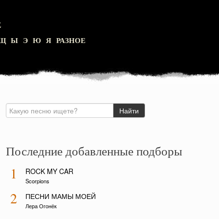
Z
Щ
Ы
Э
Ю
Я
РАЗНОЕ
Последние добавленные подборы
1
ROCK MY CAR
Scorpions
2
ПЕСНИ МАМЫ МОЕЙ
Лера Огонёк