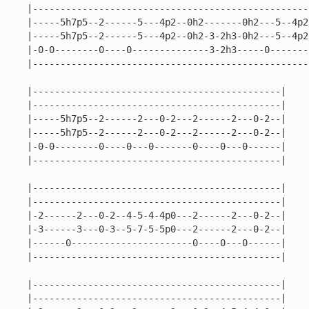
|---------------------------------------------------
|-----5h7p5--2------5---4p2--0h2-------0h2---5--4p2-
|-----5h7p5--2------5---4p2--0h2-3-2h3-0h2---5--4p2-
|-0-0--------0----0--------------3-2h3-----0--------
|---------------------------------------------------
|---------------------------------------------|

|---------------------------------------------|

|-----5h7p5--2------2---0-2---2------2---0-2--|

|-----5h7p5--2------2---0-2---2------2---0-2--|

|-0-0--------0----0---0-------0----0---0------|

|---------------------------------------------|

|---------------------------------------------|

|---------------------------------------------|

|-2------2---0-2--4-5-4-4p0---2------2---0-2--|

|-3------3---0-3--5-7-5-5p0---2------2---0-2--|

|------0----------------------0----0---0------|

|---------------------------------------------|

|---------------------------------------------|

|---------------------------------------------|
