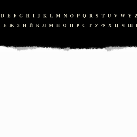
D
E
F
G
H
I
J
K
L
M
N
O
P
Q
R
S
T
U
V
W
Y
Д
Е
Ж
З
И
Й
К
Л
М
Н
О
П
Р
С
Т
У
Ф
Х
Ц
Ч
Ш