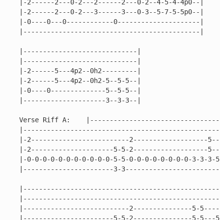
|-2------2---0-2---2------2---0-2--4-5-4-4p0--|

|-2------2---0-2---3------3---0-3--5-7-5-5p0--|

|-0----0---0------------0---------------------|

|---------------------------------------------|

|-----------------------------|

|-----------------------------|

|-2------5---4p2--0h2---------|

|-2------5---4p2--0h2-5--5-5--|

|-0----0--------------5--5-5--|

|---------------------3--3-3--|

Verse Riff A:    |---------------------------------
|---------------------------------------------------
|-2-------------------------2-------------------5---
|-2---------------------5-5-2-------------------5---
|-0-0-0-0-0-0-0-0-0-0-0-5-5-0-0-0-0-0-0-0-0-3-3-3-5-
|-----------------------3-3-------------------------
|--------------------------------------------------
|--------------------------------------------------
|---------------------------2---------------5-5----
|-----------------------5-5-2---------------5-5---5