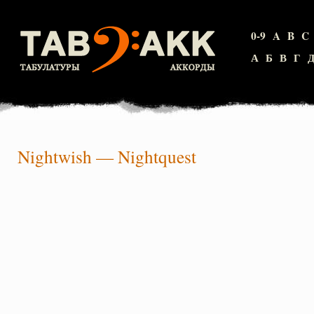
0-9
A
B
C
А
Б
В
Г
Nightwish
—
Nightquest