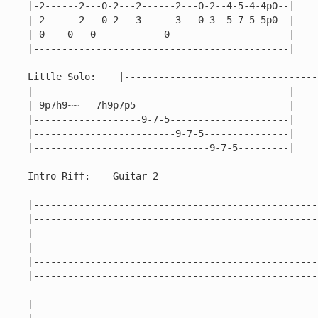
|-2------2---0-2---2------2---0-2--4-5-4-4p0--|

|-2------2---0-2---3------3---0-3--5-7-5-5p0--|

|-0----0---0------------0---------------------|

|---------------------------------------------|

Little Solo:    |----------------------------------
|---------------------------------------------|

|-9p7h9~~---7h9p7p5---------------------------|

|-------------------9-7-5---------------------|

|-------------------------9-7-5---------------|

|-------------------------------9-7-5---------|

Intro Riff:    Guitar 2

|---------------------------------------------------
|---------------------------------------------------
|---------------------------------------------------
|---------------------------------------------------
|---------------------------------------------------
|---------------------------------------------------
|---------------------------------------------------