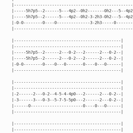
|---------------------------------------------------
|-----5h7p5--2------5---4p2--0h2-------0h2---5--4p2-
|-----5h7p5--2------5---4p2--0h2-3-2h3-0h2---5--4p2-
|-0-0--------0----0--------------3-2h3-----0--------
|---------------------------------------------------
|---------------------------------------------|

|---------------------------------------------|

|-----5h7p5--2------2---0-2---2------2---0-2--|

|-----5h7p5--2------2---0-2---2------2---0-2--|

|-0-0--------0----0---0-------0----0---0------|

|---------------------------------------------|

|---------------------------------------------|

|---------------------------------------------|

|-2------2---0-2--4-5-4-4p0---2------2---0-2--|

|-3------3---0-3--5-7-5-5p0---2------2---0-2--|

|------0----------------------0----0---0------|

|---------------------------------------------|

|---------------------------------------------|

|---------------------------------------------|
