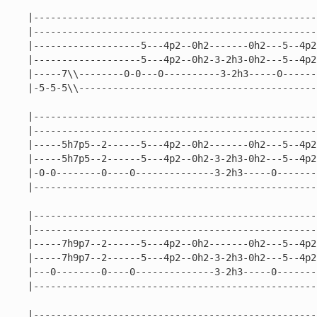
|---------------------------------------------------
|---------------------------------------------------
|-------------------5---4p2--0h2-------0h2---5--4p2-
|-------------------5---4p2--0h2-3-2h3-0h2---5--4p2-
|-----7\\--------0-0---0----------3-2h3-----0------
|-5-5-5\\------------------------------------------
|---------------------------------------------------
|---------------------------------------------------
|-----5h7p5--2------5---4p2--0h2-------0h2---5--4p2-
|-----5h7p5--2------5---4p2--0h2-3-2h3-0h2---5--4p2-
|-0-0--------0----0--------------3-2h3-----0--------
|---------------------------------------------------
|---------------------------------------------------
|---------------------------------------------------
|-----7h9p7--2------5---4p2--0h2-------0h2---5--4p2-
|-----7h9p7--2------5---4p2--0h2-3-2h3-0h2---5--4p2-
|---0--------0----0--------------3-2h3-----0--------
|---------------------------------------------------
|---------------------------------------------------