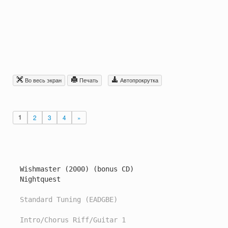
Во весь экран
Печать
Автопрокрутка
1
2
3
4
»
Wishmaster (2000) (bonus CD)

Nightquest

Standard Tuning (EADGBE)
Intro/Chorus Riff/Guitar 1