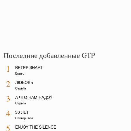
Последние добавленные GTP
1
ВЕТЕР ЗНАЕТ
Браво
2
ЛЮБОВЬ
СерьГа
3
А ЧТО НАМ НАДО?
СерьГа
4
30 ЛЕТ
Сектор Газа
5
ENJOY THE SILENCE