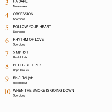
3
НА ЗАРЕ
Монеточка
4
OBSESSION
Scorpions
5
FOLLOW YOUR HEART
Scorpions
6
RHYTHM OF LOVE
Scorpions
7
5 МИНУТ
Rauf & Faik
8
ВЕТЕР-ВЕТЕРОК
Лера Огонёк
9
БЫЛ ПАЦАН
Лесоповал
10
WHEN THE SMOKE IS GOING DOWN
Scorpions