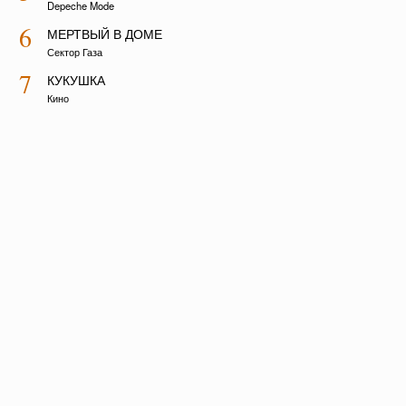
Depeche Mode
6
МЕРТВЫЙ В ДОМЕ
Сектор Газа
7
КУКУШКА
Кино