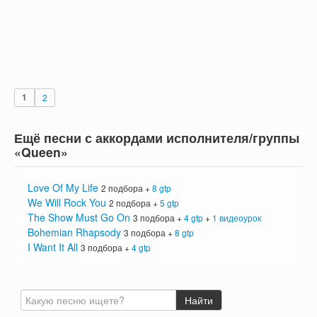
1
2
Ещё песни с аккордами исполнителя/группы
«Queen»
Love Of My Life
2 подбора +
8 gtp
We Will Rock You
2 подбора +
5 gtp
The Show Must Go On
3 подбора +
4 gtp
+
1 видеоурок
Bohemian Rhapsody
3 подбора +
8 gtp
I Want It All
3 подбора +
4 gtp