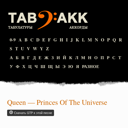
0-9
A
B
C
D
E
F
G
H
I
J
K
L
M
N
O
P
Q
R
S
T
U
V
W
Y
Z
А
Б
В
Г
Д
Е
Ж
З
И
Й
К
Л
М
Н
О
П
Р
С
Т
У
Ф
Х
Ц
Ч
Ш
Щ
Ы
Э
Ю
Я
РАЗНОЕ
Queen
—
Princes Of The Universe
Скачать GTP к этой песне