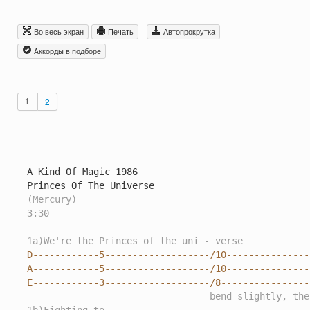
Во весь экран
Печать
Автопрокрутка
Aккорды в подборе
1
2
A Kind Of Magic 1986

(Mercury)
3:30
1a)We're the Princes of the uni - verse
D------------5-------------------/10----------------
A------------5-------------------/10----------------
E------------3-------------------/8----------------
                                 bend slightly, the