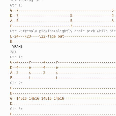
1b)Fighting to …
Gtr 1:
G--7---------------------------------------------5--
D--7-------------------------5-------------------5--
A--5-------------------------5-------------------3--
E----------------------------3---------------------
Gtr 2:tremolo picking(slightly angle pick while pic
E-24---\23----\22-fade out--------------------------
B--------------------------------------------------
2a)
Gtr 1:
G--4-----r------4-----r-----------------------------
D--4-----e------4-----e-----------------------------
A--2-----s------2-----s-----------------------------
E--------t------------t----------------------------
Gtr 2:
E---------------------------------------------------
B---------------------------------------------------
G--14b16-14b16-14b16-14b16--------------------------
D--------------------------------------------------
Gtr 3:
E---------------------------------------------------