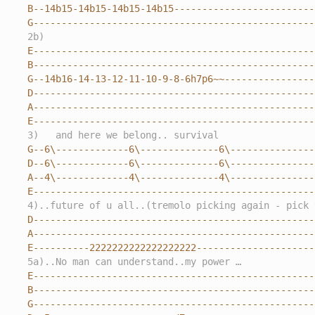
B--14b15-14b15-14b15-14b15--------------------------
G--------------------------------------------------
2b)
E---------------------------------------------------
B---------------------------------------------------
G--14b16-14-13-12-11-10-9-8-6h7p6~~----------------
D---------------------------------------------------
A---------------------------------------------------
E--------------------------------------------------
3)   and here we belong.. survival
G--6\-------------6\--------------6\----------------
D--6\-------------6\--------------6\----------------
A--4\-------------4\--------------4\----------------
E--------------------------------------------------
4)..future of u all..(tremolo picking again - pick 
D---------------------------------------------------
A---------------------------------------------------
E----------2222222222222222222---------------------
5a)..No man can understand..my power …
E---------------------------------------------------
B---------------------------------------------------
G---------------------------------------------------