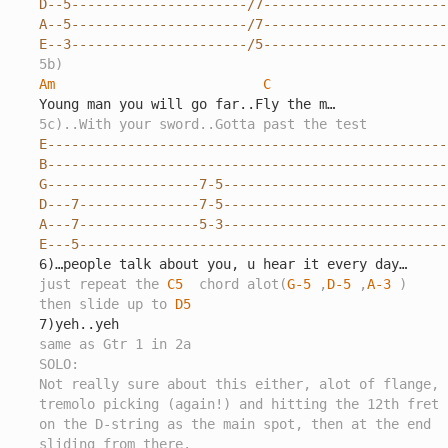
D--5----------------------/7------------------------
A--5----------------------/7------------------------
E--3----------------------/5-----------------------
5b)
Am
C
5c)..With your sword..Gotta past the test
E---------------------------------------------------
B---------------------------------------------------
G-------------------7-5-----------------------------
D---7---------------7-5-----------------------------
A---7---------------5-3-----------------------------
E---5----------------------------------------------
just repeat the 
C5
  chord alot(
G-5
 ,
D-5
 ,
A-3
 )
then slide up to 
D5
same as Gtr 1 in 2a
SOLO:
Not really sure about this either, alot of flange,
tremolo picking (again!) and hitting the 12th fret
on the D-string as the main spot, then at the end
sliding from there.