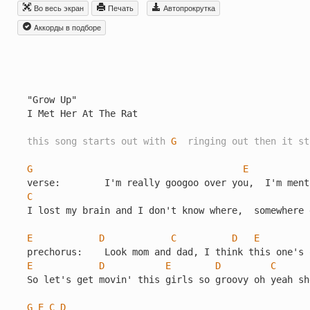
Во весь экран
Печать
Автопрокрутка
Aккорды в подборе
"Grow Up"

I Met Her At The Rat

this song starts out with 
G
  ringing out then it st
G
E
C
I lost my brain and I don't know where,  somewhere 
E
D
C
D
E
E
D
E
D
C
So let's get movin' this girls so groovy oh yeah sh
G
E
C
D