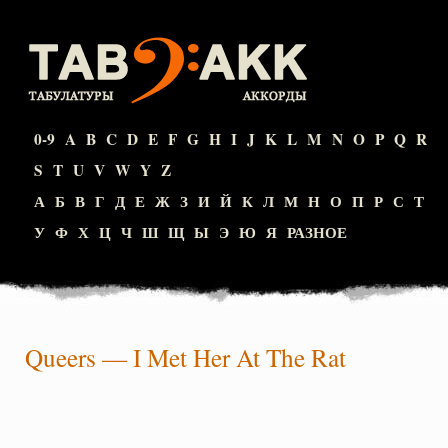
0-9
A
B
C
D
E
F
G
H
I
J
K
L
M
N
O
P
Q
R
S
T
U
V
W
Y
Z
А
Б
В
Г
Д
Е
Ж
З
И
Й
К
Л
М
Н
О
П
Р
С
Т
У
Ф
Х
Ц
Ч
Ш
Щ
Ы
Э
Ю
Я
РАЗНОЕ
Queers
—
I Met Her At The Rat