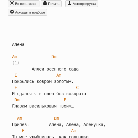
Во весь экран
Печать
Автопрокрутка
Aккорды в подборе
Алена

Am
Dm
(1)
        Аллеи осеннего сада

E
Am
Покрылись ковром золотым.

F
C
И сдался я в плен без возврата

Dm
E
Глазам васильковым твоим…

Am
Dm
Припев:        Алена, Алена, Аленушка,

E
Am
Ты мне улыбнулась, как солнышко.
