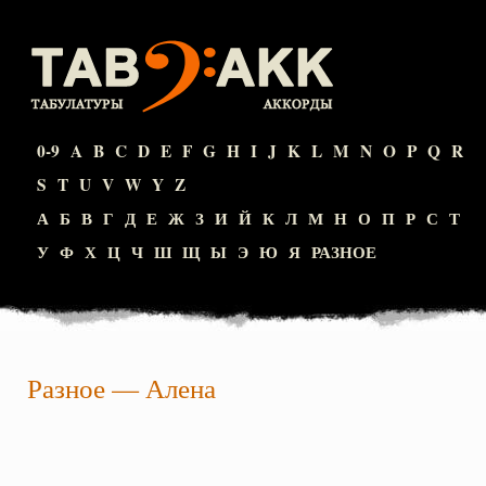
0-9
A
B
C
D
E
F
G
H
I
J
K
L
M
N
O
P
Q
R
S
T
U
V
W
Y
Z
А
Б
В
Г
Д
Е
Ж
З
И
Й
К
Л
М
Н
О
П
Р
С
Т
У
Ф
Х
Ц
Ч
Ш
Щ
Ы
Э
Ю
Я
РАЗНОЕ
Разное
—
Алена