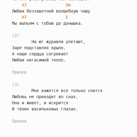
A7
Dm
Любви беззаветной волшебную чашу

H7
E
Мы выпьем с тобою до донышка.

(2)
        На юг журавли улетают,

Заре подставляя крыло.

А наши сердца согревает

Любви негасимой тепло.

Припев
(3)
        Мне кажется все только снится

Любовь не приходит во снах.

Она и живет, и искрится

В твоих васильковых глазах.

Припев