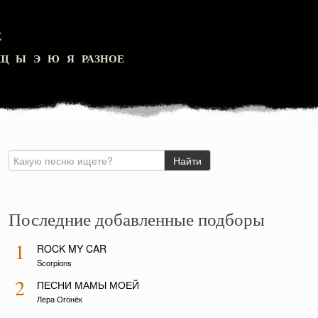
Z
Щ
Ы
Э
Ю
Я
РАЗНОЕ
Последние добавленные подборы
1
ROCK MY CAR
Scorpions
2
ПЕСНИ МАМЫ МОЕЙ
Лера Огонёк