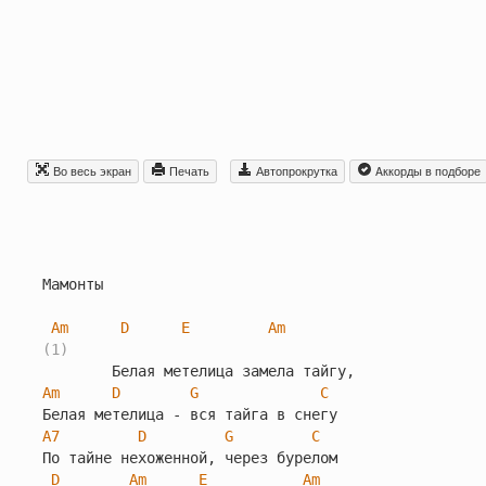
Во весь экран
Печать
Автопрокрутка
Aккорды в подборе
Мамонты

Am
D
E
Am
(1)
Am
D
G
C
A7
D
G
C
По тайне нехоженной, чеpез буpелом

D
Am
E
Am