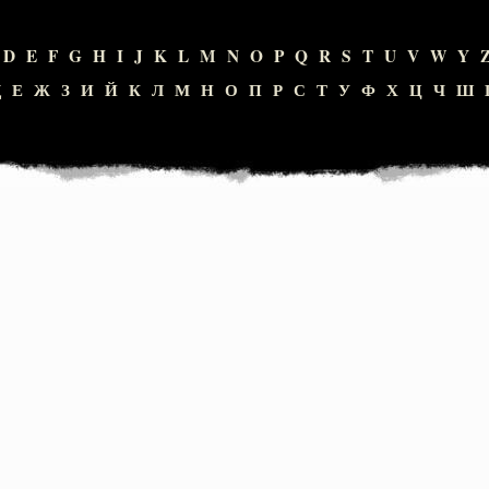
D
E
F
G
H
I
J
K
L
M
N
O
P
Q
R
S
T
U
V
W
Y
Д
Е
Ж
З
И
Й
К
Л
М
Н
О
П
Р
С
Т
У
Ф
Х
Ц
Ч
Ш