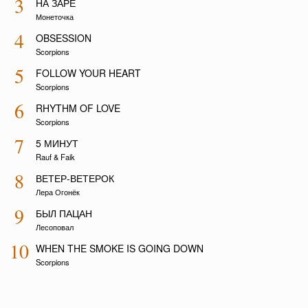
3
НА ЗАРЕ
Монеточка
4
OBSESSION
Scorpions
5
FOLLOW YOUR HEART
Scorpions
6
RHYTHM OF LOVE
Scorpions
7
5 МИНУТ
Rauf & Faik
8
ВЕТЕР-ВЕТЕРОК
Лера Огонёк
9
БЫЛ ПАЦАН
Лесоповал
10
WHEN THE SMOKE IS GOING DOWN
Scorpions