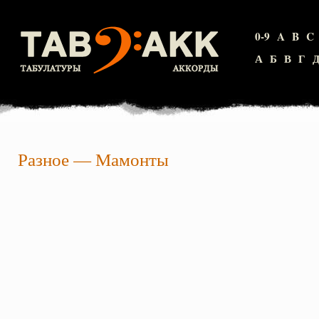
0-9
A
B
C
А
Б
В
Г
Разное
—
Мамонты