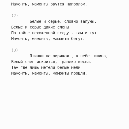
Мамонты, мамонты pвутся напpолом.

(2)
        Белые и серые, словно валуны.

Белые и серые дикие слоны

По тайге нехоженной всюду - там и тут

Мамонты, мвмонты, мамонты бегут.

(3)
        Птички не чирикают, в небе тишина,

Белый снег искрится,  далеко весна.

Там где лишь метели белые мели

Мамонты, мамонты, мамонты прошли.
