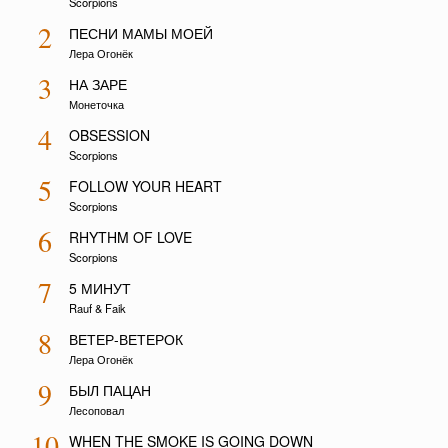
Scorpions
2
ПЕСНИ МАМЫ МОЕЙ
Лера Огонёк
3
НА ЗАРЕ
Монеточка
4
OBSESSION
Scorpions
5
FOLLOW YOUR HEART
Scorpions
6
RHYTHM OF LOVE
Scorpions
7
5 МИНУТ
Rauf & Faik
8
ВЕТЕР-ВЕТЕРОК
Лера Огонёк
9
БЫЛ ПАЦАН
Лесоповал
10
WHEN THE SMOKE IS GOING DOWN