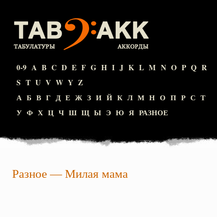
0-9
A
B
C
D
E
F
G
H
I
J
K
L
M
N
O
P
Q
R
S
T
U
V
W
Y
Z
А
Б
В
Г
Д
Е
Ж
З
И
Й
К
Л
М
Н
О
П
Р
С
Т
У
Ф
Х
Ц
Ч
Ш
Щ
Ы
Э
Ю
Я
РАЗНОЕ
Разное
—
Милая мама