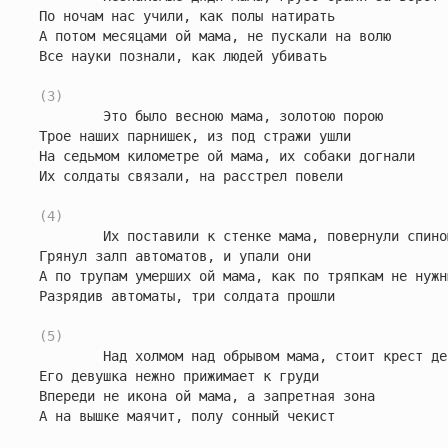
По ночам нас учили, как полы натирать

А потом месяцами ой мама, не пускали на волю

Все науки познали, как людей убивать

(3)
        Это было весною мама, золотою порою

Трое наших парнишек, из под стражи ушли

На седьмом километре ой мама, их собаки догнали

Их солдаты связали, на расстрел повели

(4)
        Их поставили к стенке мама, повернули спиною
Грянул залп автоматов, и упали они

А по трупам умерших ой мама, как по тряпкам не нужны
Разрядив автоматы, три солдата прошли

(5)
        Над холмом над обрывом мама, стоит крест де
Его девушка нежно прижимает к груди

Впереди не икона ой мама, а запретная зона

А на вышке маячит, полу сонный чекист
