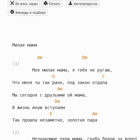
Во весь экран
Печать
Автопрокрутка
Aккорды в подборе
Милая мама

Am
Dm
(1)
        Моя милая мама, я тебя не ругаю,

G
C
Что меня ты так рано, под закон отдала

Am
Мы сегодня с друзьями ой мама,

Dm
В жизнь иную вступаем

E
Am
Так прошла незаметно, золотая пара

(2)
        Незнакомые дяди мама, грубо брали за ворот
