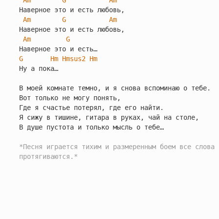
Am
G
Am
Наверное это и есть любовь,

Am
G
Am
Наверное это и есть любовь,

Am
G
G
Hm
Hmsus2
Hm
Ну а пока…

В моей комнате темно, и я снова вспоминаю о тебе.

Вот только не могу понять,

Где я счастье потерял, где его найти.

Я сижу в тишине, гитара в руках, чай на столе,

В душе пустота и только мысль о тебе…

*Песня играется тихим и размеренным боем все слова 
протягиваются.*