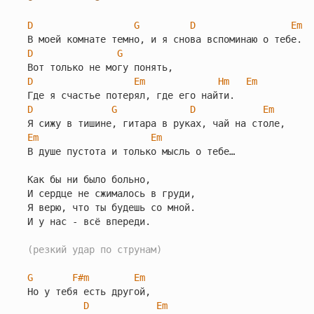
D
G
D
Em
D
G
D
Em
Hm
Em
D
G
D
Em
Em
Em
В душе пустота и только мысль о тебе…

Как бы ни было больно,

И сердце не сжималось в груди,

Я верю, что ты будешь со мной.

И у нас - всё впереди.

(резкий удар по струнам)
G
F#m
Em
Но у тебя есть другой,

D
Em