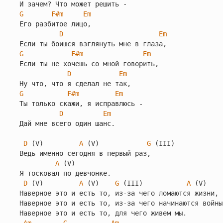
G
F#m
Em
Его разбитое лицо,

D
Em
G
F#m
Em
Если ты не хочешь со мной говорить,

D
Em
G
F#m
Em
Ты только скажи, я исправлюсь -

D
Em
Дай мне всего один шанс.

D
 (V)         
A
 (V)            
G
 (III) 

Ведь именно сегодня в первый раз,

A
 (V) 

Я тосковал по девчонке.

D
 (V)         
A
 (V)    
G
 (III)           
A
 (V) 

Наверное это и есть то, из-за чего ломаются жизни,

Наверное это и есть то, из-за чего начинаются войны,
Наверное это и есть то, для чего живем мы.
