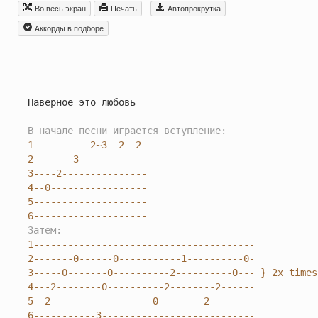
Во весь экран
Печать
Автопрокрутка
Aккорды в подборе
Наверное это любовь

В начале песни играется вступление:
1----------2~3--2--2-

2-------3------------

3----2---------------

4--0-----------------

5--------------------

6--------------------
Затем:
1---------------------------------------

2-------0------0-----------1----------0-

3-----0-------0----------2----------0--- } 2x times

4---2--------0----------2--------2------

5--2------------------0--------2--------

6-----------3---------------------------