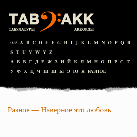
0-9
A
B
C
D
E
F
G
H
I
J
K
L
M
N
O
P
Q
R
S
T
U
V
W
Y
Z
А
Б
В
Г
Д
Е
Ж
З
И
Й
К
Л
М
Н
О
П
Р
С
Т
У
Ф
Х
Ц
Ч
Ш
Щ
Ы
Э
Ю
Я
РАЗНОЕ
Разное
—
Наверное это любовь