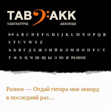
0-9
A
B
C
D
E
F
G
H
I
J
K
L
M
N
O
P
Q
R
S
T
U
V
W
Y
Z
А
Б
В
Г
Д
Е
Ж
З
И
Й
К
Л
М
Н
О
П
Р
С
Т
У
Ф
Х
Ц
Ч
Ш
Щ
Ы
Э
Ю
Я
РАЗНОЕ
Разное
—
Отдай гитара мне аккорд
в последний раз....