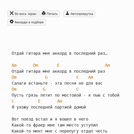
Во весь экран
Печать
Автопрокрутка
Aккорды в подборе
Отдай гитара мне аккорд в последний раз…

Am
Dm
E
Am
Dm
G
C
Am
Dm
G
C
C
E
Am
Я ухожу последней партией домой

Вот поезд встал и я вошел в него

Какой-то фраер мне там место уступил

Какой-то мент мне с перепугу отдал честь
