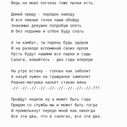
Ведь на моих погонах тоже лычки есть.

Домой приду - порядок наведу

И все пивные точки наши обойду

Знакомых девушек попробую опять

И без подъема и отбоя буду спать

А ты комбат, ты парень будь здоров

И на разводе вспоминай своих орлов

Пусть будут нашими все парки и сады

Салаги, вешайтесь - два года впереди

На утро встану - голова как заболит

А нахуй нужен на гражданке замполит

Родная матушка нальет стакан вина

-//--//--//--//--//--//--//--//--//-???

Пройдут недели ну а может быть года

Придем со службы мы и может быть тогда

И промелькнут передо мной как никогда

Все эти два, что в сапогах, все эти два.
