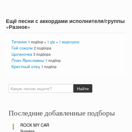
Ещё песни с аккордами исполнителя/группы
«Разное»
Титаник
1 подбор +
1 gtp
+
1 видеоурок
Гей соколи
2 подбора
Цыганочка
3 подбора
Плач Ярославны
1 подбор
Крестный отец
1 подбор
Последние добавленные подборы
1
ROCK MY CAR
Scorpions