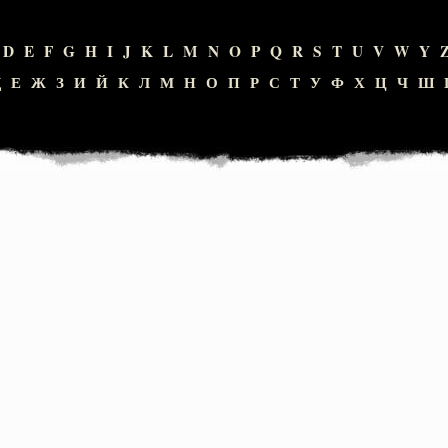
D
E
F
G
H
I
J
K
L
M
N
O
P
Q
R
S
T
U
V
W
Y
Д
Е
Ж
З
И
Й
К
Л
М
Н
О
П
Р
С
Т
У
Ф
Х
Ц
Ч
Ш