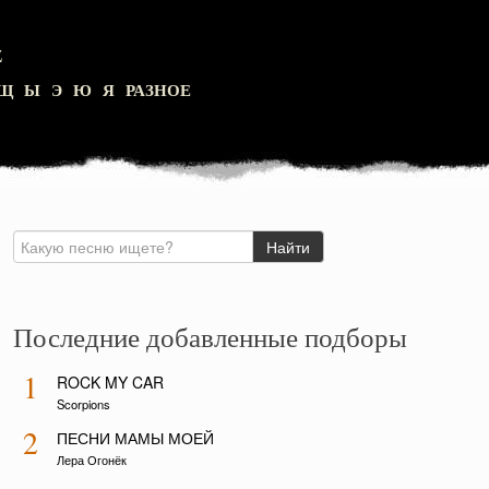
Z
Щ
Ы
Э
Ю
Я
РАЗНОЕ
Последние добавленные подборы
1
ROCK MY CAR
Scorpions
2
ПЕСНИ МАМЫ МОЕЙ
Лера Огонёк