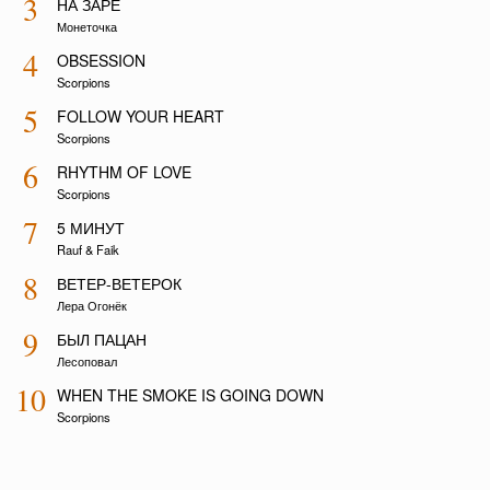
3
НА ЗАРЕ
Монеточка
4
OBSESSION
Scorpions
5
FOLLOW YOUR HEART
Scorpions
6
RHYTHM OF LOVE
Scorpions
7
5 МИНУТ
Rauf & Faik
8
ВЕТЕР-ВЕТЕРОК
Лера Огонёк
9
БЫЛ ПАЦАН
Лесоповал
10
WHEN THE SMOKE IS GOING DOWN
Scorpions