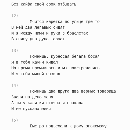
Без кайфа свой срок отбывать

(2)
        Мчится каретка по улице где-то

В ней два легавых сидят

И я между ними и руки в браслетах

В спину два дула торчат

(3)
        Помнишь, курносая бегала босая

Я в тебя камни кидал

Но время промчалось и мы повстречались

И я тебя милой назвал

(4)
        Помнишь два друга два верных товарища

Звали на дело меня

А ты у калитки стояла и плакала

И не пускала меня

(5)
        Быстро подъехали к дому знакомому
