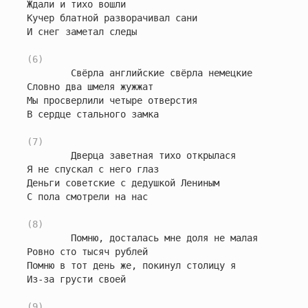
Ждали и тихо вошли

Кучер блатной разворачивал сани

И снег заметал следы

(6)
        Свёрла английские свёрла немецкие

Словно два шмеля жужжат

Мы просверлили четыре отверстия

В сердце стального замка

(7)
        Дверца заветная тихо открылася

Я не спускал с него глаз

Деньги советские с дедушкой Лениным

С пола смотрели на нас

(8)
        Помню, досталась мне доля не малая

Ровно сто тысяч рублей

Помню в тот день же, покинул столицу я

Из-за грусти своей

(9)