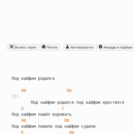
Во весь экран
Печать
Автопрокрутка
Aккорды в подборе
Под кайфом родился

Am
Dm
(1)
        Под кайфом родился под кайфом крестился

G
C
Под кайфом пошёл воровать

Am
Dm
Под кайфом ловили под кайфом судили

E
Am