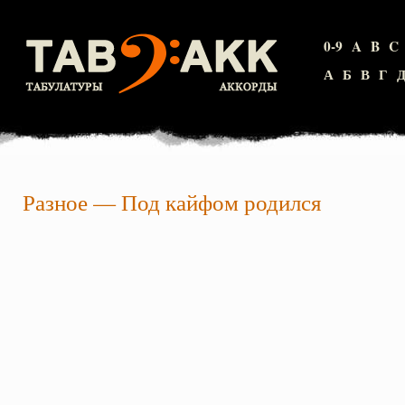
0-9
A
B
C
А
Б
В
Г
Разное
—
Под кайфом родился