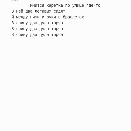
        Мчится каретка по улице где-то

В ней два легавых сидят

Я между ними и руки в браслетах

В спину два дула торчат

В спину два дула торчат

В спину два дула торчат
