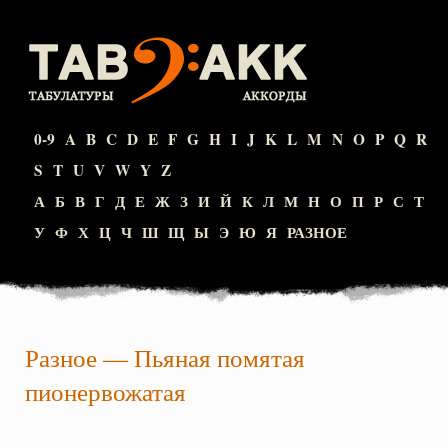
0-9
A
B
C
D
E
F
G
H
I
J
K
L
M
N
O
P
Q
R
S
T
U
V
W
Y
Z
А
Б
В
Г
Д
Е
Ж
З
И
Й
К
Л
М
Н
О
П
Р
С
Т
У
Ф
Х
Ц
Ч
Ш
Щ
Ы
Э
Ю
Я
РАЗНОЕ
Разное
—
Пьяная помятая
пионервожатая