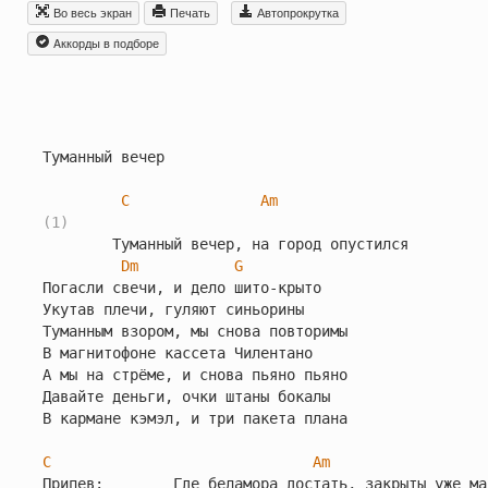
Во весь экран
Печать
Автопрокрутка
Aккорды в подборе
Туманный вечер

C
Am
(1)
        Туманный вечер, на город опустился

Dm
G
Погасли свечи, и дело шито-крыто

Укутав плечи, гуляют синьорины

Туманным взором, мы снова повторимы

В магнитофоне кассета Чилентано

А мы на стрёме, и снова пьяно пьяно

Давайте деньги, очки штаны бокалы

В кармане кэмэл, и три пакета плана

C
Am