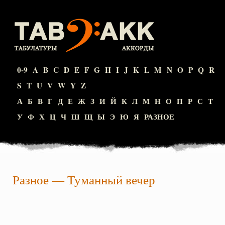
0-9
A
B
C
D
E
F
G
H
I
J
K
L
M
N
O
P
Q
R
S
T
U
V
W
Y
Z
А
Б
В
Г
Д
Е
Ж
З
И
Й
К
Л
М
Н
О
П
Р
С
Т
У
Ф
Х
Ц
Ч
Ш
Щ
Ы
Э
Ю
Я
РАЗНОЕ
Разное
—
Туманный вечер