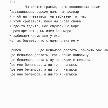
(3)
        Мы скажем грасьё, всем конопляным сёлам

Галлюцинации, дороже нам, чем доллар

И чтоб ни плеваться, мы забиваем тот час

И чтоб срываться, поём мы снова снова

А где-то где-то, нас слушали на море

В разгаре лета, мы ищем беламора

И забиваем косую для утехи

Но так бывает, что с нами плана нету

Припев:        Где беламора достать, закрыты уже маг
Где беламора достать, хоть пачки половину

Где беламора достать ну подскажите сеньоры

Где мне беламора, а ни-то я напьюсь

Где мне беламора, а ни-то я напьюсь

Где мне беламора, а ни-то я напьюсь
