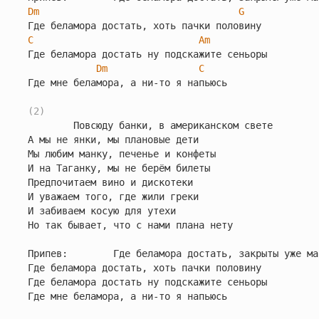
Dm
G
C
Am
Где беламора достать ну подскажите сеньоры

Dm
C
Где мне беламора, а ни-то я напьюсь

(2)
        Повсюду банки, в американском свете

А мы не янки, мы плановые дети

Мы любим манку, печенье и конфеты

И на Таганку, мы не берём билеты

Предпочитаем вино и дискотеки

И уважаем того, где жили греки

И забиваем косую для утехи

Но так бывает, что с нами плана нету

Припев:        Где беламора достать, закрыты уже маг
Где беламора достать, хоть пачки половину

Где беламора достать ну подскажите сеньоры

Где мне беламора, а ни-то я напьюсь
