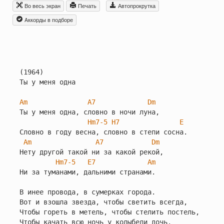
Во весь экран
Печать
Автопрокрутка
Aккорды в подборе
(1964)

Ты у меня одна

Am
A7
Dm
Ты у меня одна, словно в ночи луна,

Hm7-5
H7
E
Словно в году весна, словно в степи сосна.

Am
A7
Dm
Нету другой такой ни за какой рекой,

Hm7-5
E7
Am
Ни за туманами, дальними странами.

В инее провода, в сумерках города.

Вот и взошла звезда, чтобы светить всегда,

Чтобы гореть в метель, чтобы стелить постель,

Чтобы качать всю ночь у колыбели дочь.
