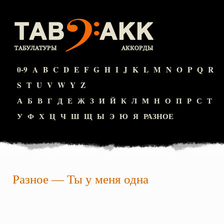
0-9
A
B
C
D
E
F
G
H
I
J
K
L
M
N
O
P
Q
R
S
T
U
V
W
Y
Z
А
Б
В
Г
Д
Е
Ж
З
И
Й
К
Л
М
Н
О
П
Р
С
Т
У
Ф
Х
Ц
Ч
Ш
Щ
Ы
Э
Ю
Я
РАЗНОЕ
Разное
—
Ты у меня одна