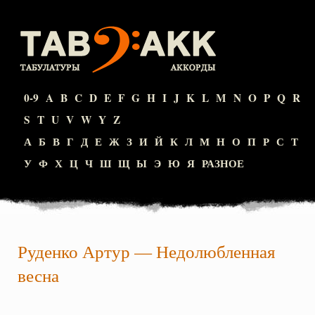
0-9
A
B
C
D
E
F
G
H
I
J
K
L
M
N
O
P
Q
R
S
T
U
V
W
Y
Z
А
Б
В
Г
Д
Е
Ж
З
И
Й
К
Л
М
Н
О
П
Р
С
Т
У
Ф
Х
Ц
Ч
Ш
Щ
Ы
Э
Ю
Я
РАЗНОЕ
Руденко Артур
—
Недолюбленная
весна