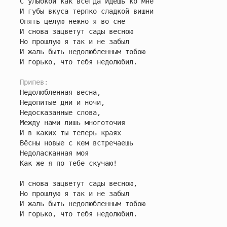
С улыбкой как всегда идёшь ко мне

И губы вкуса терпко сладкой вишни

Опять целую нежно я во сне

И снова зацветут сады весною

Но прошлую я так и не забыл

И жаль быть недолюбленным тобою

И горько, что тебя недолюбил.

Припев:
Недолюбленная весна,

Недопитые дни и ночи,

Недосказанные слова,

Между нами лишь многоточия

И в каких ты теперь краях

Вёсны новые с кем встречаешь

Недоласканная моя

Как же я по тебе скучаю!

И снова зацветут сады весною,

Но прошлую я так и не забыл

И жаль быть недолюбленным тобою

И горько, что тебя недолюбил.
