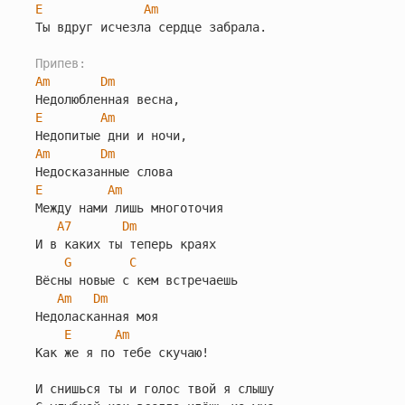
E
Am
Ты вдруг исчезла сердце забрала.

Припев:
Am
Dm
E
Am
Am
Dm
E
Am
Между нами лишь многоточия

A7
Dm
И в каких ты теперь краях

G
C
Вёсны новые с кем встречаешь

Am
Dm
Недоласканная моя

E
Am
Как же я по тебе скучаю!

И снишься ты и голос твой я слышу
