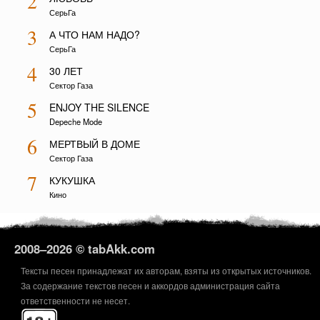
2
СерьГа
3
А ЧТО НАМ НАДО?
СерьГа
4
30 ЛЕТ
Сектор Газа
5
ENJOY THE SILENCE
Depeche Mode
6
МЕРТВЫЙ В ДОМЕ
Сектор Газа
7
КУКУШКА
Кино
2008–
2026 © tabAkk.com
Тексты песен принадлежат их авторам, взяты из открытых источников.
За содержание текстов песен и аккордов администрация сайта
ответственности не несет.