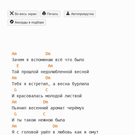
Во весь экран
Печать
Автопрокрутка
Aккорды в подборе
Am
Dm
Зачем я вспоминаю всё что было

E
Am
Am
Dm
Тебя я встретил, а весна бурлила

G
C
Am
Dm
Пьянил весенний аромат черёмух

G
C
Am
Dm