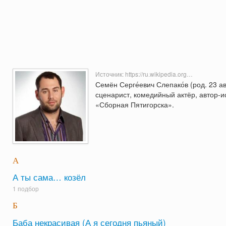
Источник:
https://ru.wikipedia.org…
Семён Серге́евич Слепако́в (род. 23 а
сценарист, комедийный актёр, автор-
«Сборная Пятигорска».
А
А ты сама… козёл
1 подбор
Б
Баба некрасивая (А я сегодня пьяный)