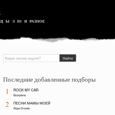
Z
Щ
Ы
Э
Ю
Я
РАЗНОЕ
Последние добавленные подборы
1
ROCK MY CAR
Scorpions
2
ПЕСНИ МАМЫ МОЕЙ
Лера Огонёк