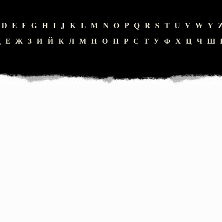
D
E
F
G
H
I
J
K
L
M
N
O
P
Q
R
S
T
U
V
W
Y
Д
Е
Ж
З
И
Й
К
Л
М
Н
О
П
Р
С
Т
У
Ф
Х
Ц
Ч
Ш