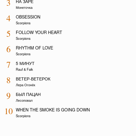
3
НА ЗАРЕ
Монеточка
4
OBSESSION
Scorpions
5
FOLLOW YOUR HEART
Scorpions
6
RHYTHM OF LOVE
Scorpions
7
5 МИНУТ
Rauf & Faik
8
ВЕТЕР-ВЕТЕРОК
Лера Огонёк
9
БЫЛ ПАЦАН
Лесоповал
10
WHEN THE SMOKE IS GOING DOWN
Scorpions