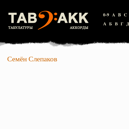
0-9
A
B
C
А
Б
В
Г
Семён Слепаков