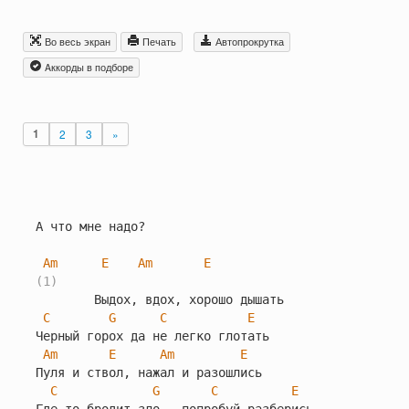
Во весь экран
Печать
Автопрокрутка
Aккорды в подборе
1
2
3
»
А что мне надо?

Am
E
Am
E
(1)
        Выдох, вдох, хорошо дышать

C
G
C
E
Черный горох да не легко глотать

Am
E
Am
E
Пуля и ствол, нажал и разошлись

C
G
C
E