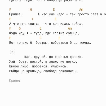
Где-то бродит зло - попробуй разберись…

F
G
E
Am
F
C
E
F
G
E
Am
F
C
E
Вот только б, братцы, добраться б до темна…

(2)
        Шаг, другой, до счастья далеко,

Хэй, брат, постой, я знаю, не легко,

Вымой лицо, побрейся, улыбнись,

Выйди на крыльцо, свободе поклонись…

Припев