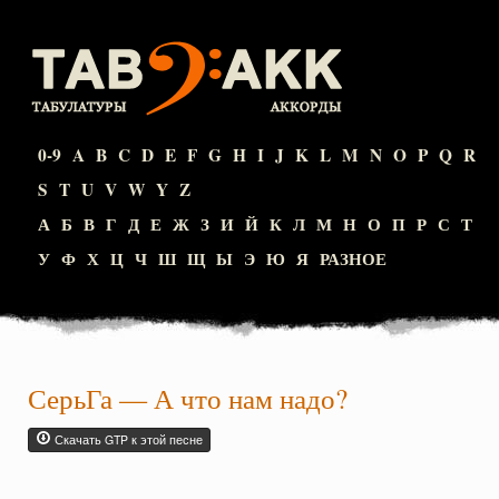
0-9
A
B
C
D
E
F
G
H
I
J
K
L
M
N
O
P
Q
R
S
T
U
V
W
Y
Z
А
Б
В
Г
Д
Е
Ж
З
И
Й
К
Л
М
Н
О
П
Р
С
Т
У
Ф
Х
Ц
Ч
Ш
Щ
Ы
Э
Ю
Я
РАЗНОЕ
СерьГа
—
А что нам надо?
Скачать GTP к этой песне