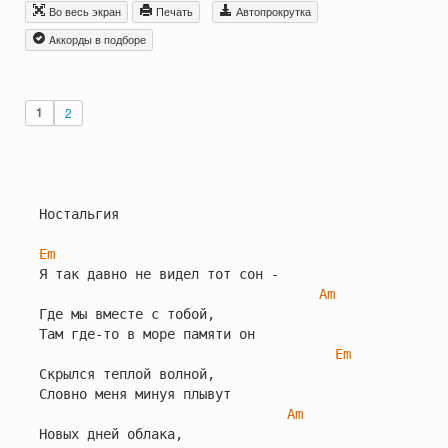
Во весь экран
Печать
Автопрокрутка
Aккорды в подборе
1
2
Ностальгия

Em
Я так давно не видел тот сон -

Am
Где мы вместе с тобой,

Там где-то в море памяти он

Em
Скрылся теплой волной,

Словно меня минуя плывут

Am
Новых дней облака,
