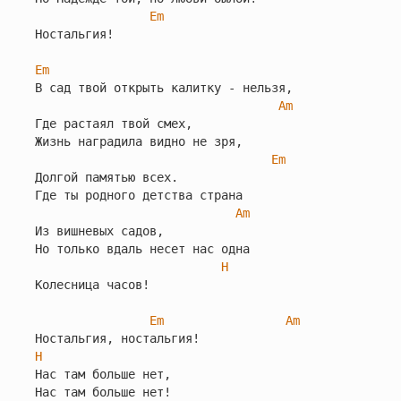
Em
Ностальгия!

Em
В сад твой открыть калитку - нельзя,

Am
Где растаял твой смех,

Жизнь наградила видно не зря,

Em
Долгой памятью всех.

Где ты родного детства страна

Am
Из вишневых садов,

Но только вдаль несет нас одна

H
Колесница часов!

Em
Am
H
Нас там больше нет,

Нас там больше нет!
