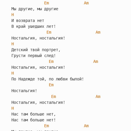
Em
Am
H
И возврата нет

В край ушедших лет!

Em
Am
H
Детский твой портрет,

Грусти первый след!

Em
Am
H
По Надежде той, по любви былой!

Em
Ностальгия!

Em
Am
H
Нас там больше нет,

Нас там больше нет!

Em
Am