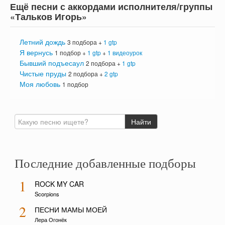
Ещё песни с аккордами исполнителя/группы
«Тальков Игорь»
Летний дождь
3 подбора +
1 gtp
Я вернусь
1 подбор +
1 gtp
+
1 видеоурок
Бывший подъесаул
2 подбора +
1 gtp
Чистые пруды
2 подбора +
2 gtp
Моя любовь
1 подбор
Последние добавленные подборы
1
ROCK MY CAR
Scorpions
2
ПЕСНИ МАМЫ МОЕЙ
Лера Огонёк