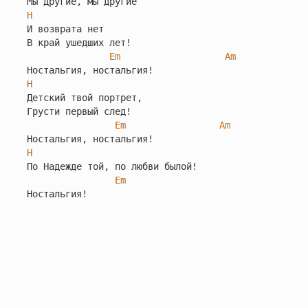
H
И возврата нет

В край ушедших лет!

Em
Am
H
Детский твой портрет,

Грусти первый след!

Em
Am
H
По Надежде той, по любви былой!

Em
Ностальгия!
