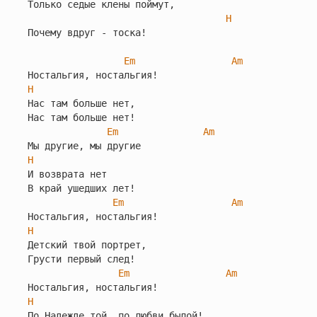
Только седые клены поймут,

H
Почему вдруг - тоска!

Em
Am
H
Нас там больше нет,

Нас там больше нет!

Em
Am
H
И возврата нет

В край ушедших лет!

Em
Am
H
Детский твой портрет,

Грусти первый след!

Em
Am
H
По Надежде той, по любви былой!
