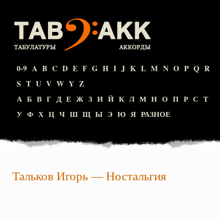
0-9
A
B
C
D
E
F
G
H
I
J
K
L
M
N
O
P
Q
R
S
T
U
V
W
Y
Z
А
Б
В
Г
Д
Е
Ж
З
И
Й
К
Л
М
Н
О
П
Р
С
Т
У
Ф
Х
Ц
Ч
Ш
Щ
Ы
Э
Ю
Я
РАЗНОЕ
Тальков Игорь
—
Ностальгия