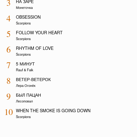
3
НА ЗАРЕ
Монеточка
4
OBSESSION
Scorpions
5
FOLLOW YOUR HEART
Scorpions
6
RHYTHM OF LOVE
Scorpions
7
5 МИНУТ
Rauf & Faik
8
ВЕТЕР-ВЕТЕРОК
Лера Огонёк
9
БЫЛ ПАЦАН
Лесоповал
10
WHEN THE SMOKE IS GOING DOWN
Scorpions