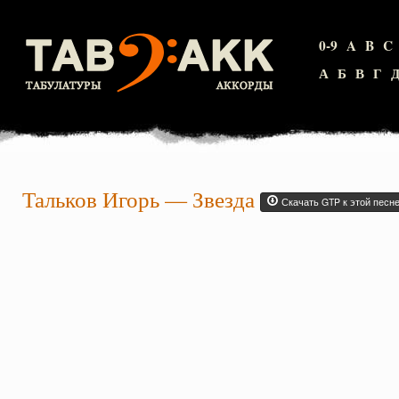
0-9
A
B
C
А
Б
В
Г
Тальков Игорь
—
Звезда
Скачать GTP к этой песн