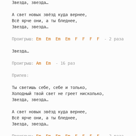
Звезда, звезда…

А свет новых звёзд куда вернее,

Всё ярче они, а ты бледнее,

Звезда, звезда…

Проигрыш: 
Em
Em
Em
Em
F
F
F
F
  - 2 раза
Звезда…

Проигрыш: 
Am
Em
  - 16 раз
Припев:
Ты светишь себе, себе и только,

Холодный твой свет не греет нисколько,

Звезда, звезда…

А свет новых звёзд куда вернее,

Всё ярче они, а ты бледнее,

Звезда, звезда…
