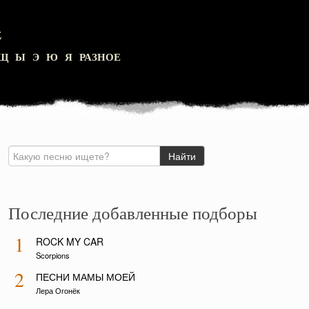
Z
Щ
Ы
Э
Ю
Я
РАЗНОЕ
Последние добавленные подборы
1
ROCK MY CAR
Scorpions
2
ПЕСНИ МАМЫ МОЕЙ
Лера Огонёк