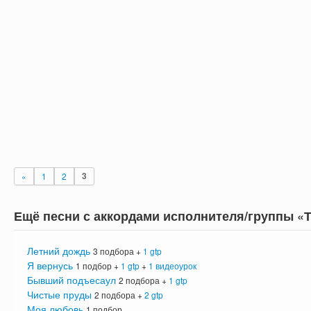
«
1
2
3
Ещё песни с аккордами исполнителя/группы «
Летний дождь
3 подбора +
1 gtp
Я вернусь
1 подбор +
1 gtp
+
1 видеоурок
Бывший подъесаул
2 подбора +
1 gtp
Чистые пруды
2 подбора +
2 gtp
Моя любовь
1 подбор