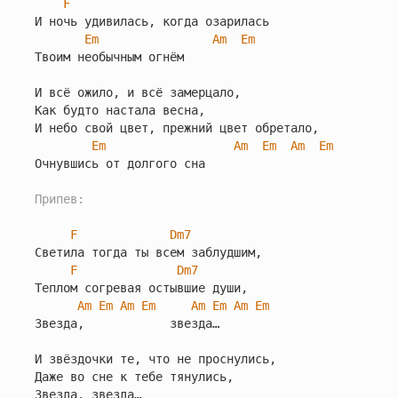
F
И ночь удивилась, когда озарилась

Em
Am
Em
Твоим необычным огнём

И всё ожило, и всё замерцало,

Как будто настала весна,

И небо свой цвет, прежний цвет обретало,

Em
Am
Em
Am
Em
Очнувшись от долгого сна

Припев:
F
Dm7
Светила тогда ты всем заблудшим,

F
Dm7
Теплом согревая остывшие души,

Am
Em
Am
Em
Am
Em
Am
Em
Звезда,            звезда…

И звёздочки те, что не проснулись,

Даже во сне к тебе тянулись,

Звезда, звезда…
