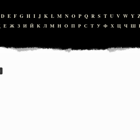
D
E
F
G
H
I
J
K
L
M
N
O
P
Q
R
S
T
U
V
W
Y
Д
Е
Ж
З
И
Й
К
Л
М
Н
О
П
Р
С
Т
У
Ф
Х
Ц
Ч
Ш
е