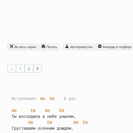
Во весь экран
Печать
Автопрокрутка
Aккорды в подборе
«
1
2
3
Вступление: 
Am
Em
  - 8 раз
Am
Em
Am
Em
Ты восходила в небе унылом,

Am
Em
Am
Em
Грустившем осенним дождём,
