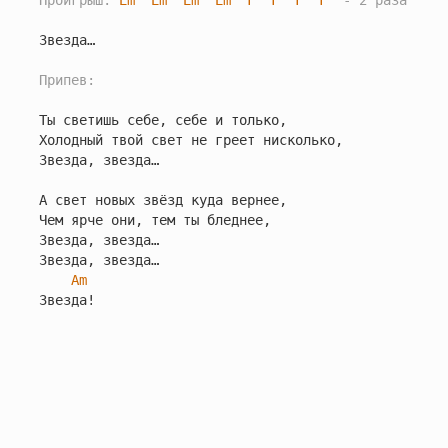
Проигрыш: 
Em
Em
Em
Em
F
F
F
F
  - 2 раза
Звезда…

Припев:
Ты светишь себе, себе и только,

Холодный твой свет не греет нисколько,

Звезда, звезда…

А свет новых звёзд куда вернее,

Чем ярче они, тем ты бледнее,

Звезда, звезда…

Звезда, звезда…

Am
Звезда!
