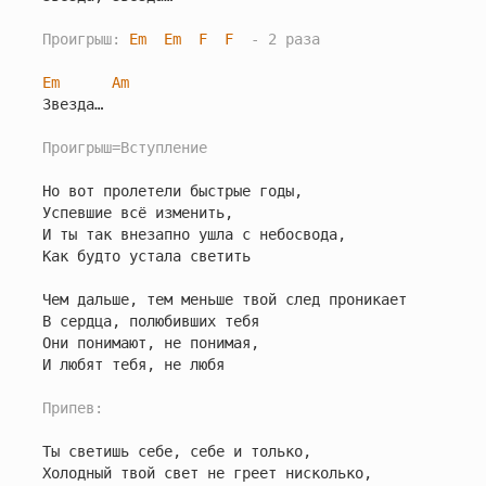
Проигрыш: 
Em
Em
F
F
  - 2 раза
Em
Am
Звезда…

Проигрыш=Вступление
Но вот пролетели быстрые годы,

Успевшие всё изменить,

И ты так внезапно ушла с небосвода,

Как будто устала светить

Чем дальше, тем меньше твой след проникает

В сердца, полюбивших тебя

Они понимают, не понимая,

И любят тебя, не любя

Припев:
Ты светишь себе, себе и только,

Холодный твой свет не греет нисколько,
