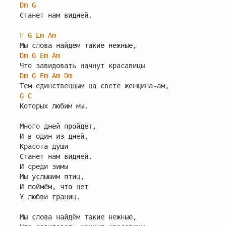
Dm
G
Станет нам видней.

F
G
Em
Am
Dm
G
Em
Am
Dm
G
Em
Am
Dm
G
C
Которых любим мы.

Много дней пройдёт,

И в один из дней,

Красота души

Станет нам видней.

И среди зимы

Мы услышим птиц,

И поймём, что нет

У любви границ.

Мы слова найдём такие нежные,
