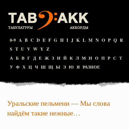
0-9
A
B
C
D
E
F
G
H
I
J
K
L
M
N
O
P
Q
R
S
T
U
V
W
Y
Z
А
Б
В
Г
Д
Е
Ж
З
И
Й
К
Л
М
Н
О
П
Р
С
Т
У
Ф
Х
Ц
Ч
Ш
Щ
Ы
Э
Ю
Я
РАЗНОЕ
Уральские пельмени
—
Мы слова
найдём такие нежные…