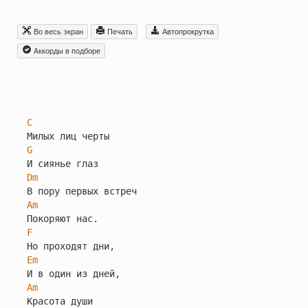
Во весь экран
Печать
Автопрокрутка
Aккорды в подборе
C
G
Dm
Am
F
Em
Am