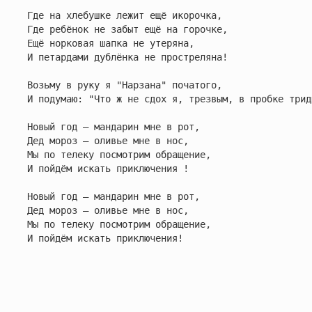
Где на хлебушке лежит ещё икорочка,

Где ребёнок не забыт ещё на горочке,

Ещё норковая шапка не утеряна,

И петардами дублёнка не простреляна!

Возьму в руку я "Нарзана" початого,

И подумаю: "Что ж не сдох я, трезвым, в пробке трид
Новый год — мандарин мне в рот,

Дед мороз — оливье мне в нос,

Мы по телеку посмотрим обращение,

И пойдём искать приключения !

Новый год — мандарин мне в рот,

Дед мороз — оливье мне в нос,

Мы по телеку посмотрим обращение,

И пойдём искать приключения!
