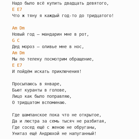
E
E7
Что ж тяну я каждый год-то до тридцатого!

Am
Dm
G
C
Am
Dm
E
E7
И пойдём искать приключения!

Просыпаюсь в январе,

Бьют куранты в голове,

Лицо как было поправляю,

О тридцатом вспоминаю.

Где шампанское пока что не открытое,

Да и люстра за семь тысяч не разбитая,

Где сосед ещё с женою не обруганы,

Унитаз ещё Андрюхой не напуганный!
