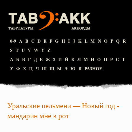
0-9
A
B
C
D
E
F
G
H
I
J
K
L
M
N
O
P
Q
R
S
T
U
V
W
Y
Z
А
Б
В
Г
Д
Е
Ж
З
И
Й
К
Л
М
Н
О
П
Р
С
Т
У
Ф
Х
Ц
Ч
Ш
Щ
Ы
Э
Ю
Я
РАЗНОЕ
Уральские пельмени
—
Новый год -
мандарин мне в рот