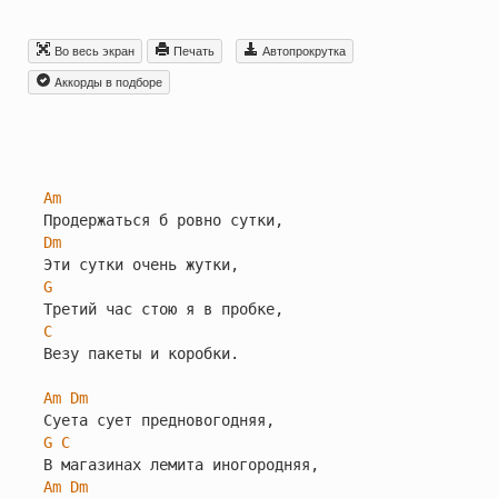
Во весь экран
Печать
Автопрокрутка
Aккорды в подборе
Am
Dm
G
C
Везу пакеты и коробки.

Am
Dm
G
C
Am
Dm