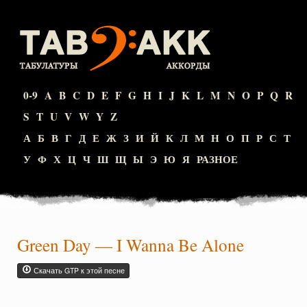
0-9
A
B
C
D
E
F
G
H
I
J
K
L
M
N
O
P
Q
R
S
T
U
V
W
Y
Z
А
Б
В
Г
Д
Е
Ж
З
И
Й
К
Л
М
Н
О
П
Р
С
Т
У
Ф
Х
Ц
Ч
Ш
Щ
Ы
Э
Ю
Я
РАЗНОЕ
Green Day
—
I Wanna Be Alone
Скачать GTP к этой песне