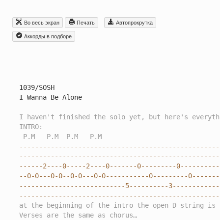
Во весь экран
Печать
Автопрокрутка
Aккорды в подборе
1039/SOSH

I Wanna Be Alone

I haven't finished the solo yet, but here's everyth
INTRO:
 P.M   P.M  P.M   P.M
---------------------------------------------------
---------------------------------------------------
------2----0-----2----0-------0---------0----------
--0-0---0-0--0-0---0-0-----------0---------0-------
---------------------------5----------3------------
---------------------------------------------------
at the beginning of the intro the open D string is 
Verses are the same as chorus…