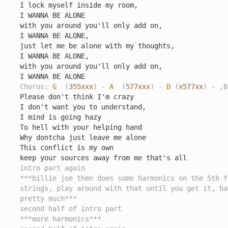
I lock myself inside my room,

I WANNA BE ALONE

with you around you'll only add on,

I WANNA BE ALONE,

just let me be alone with my thoughts,

I WANNA BE ALONE,

with you around you'll only add on,

Chorus: 
G
  (
355xxx
) - 
A
  (
577xxx
) - 
D
 (
x577xx
) - ,B
Please don't think I'm crazy

I don't want you to understand,

I mind is going hazy

To hell with your helping hand

Why dontcha just leave me alone

This conflict is my own

intro part again
***billie joe then does some harmonics on the 5th f
strings, play around with that until you get it, ha
pretty much***
second half of intro part
***more harmonics***