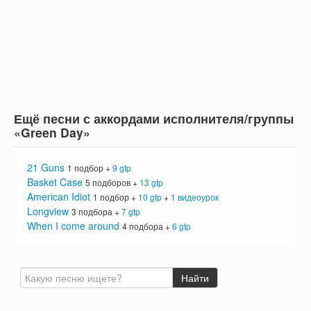
Ещё песни с аккордами исполнителя/группы
«Green Day»
21 Guns
1 подбор +
9 gtp
Basket Case
5 подборов +
13 gtp
American Idiot
1 подбор +
10 gtp
+
1 видеоурок
Longview
3 подбора +
7 gtp
When I come around
4 подбора +
6 gtp