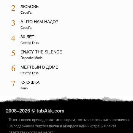
2
ЛЮБОВЬ
СерьГа
3
А ЧТО НАМ НАДО?
СерьГа
4
30 ЛЕТ
Сектор Газа
5
ENJOY THE SILENCE
Depeche Mode
6
МЕРТВЫЙ В ДОМЕ
Сектор Газа
7
КУКУШКА
Кино
2008–
2026 © tabAkk.com
Тексты песен принадлежат их авторам, взяты из открытых источников.
За содержание текстов песен и аккордов администрация сайта
ответственности не несет.