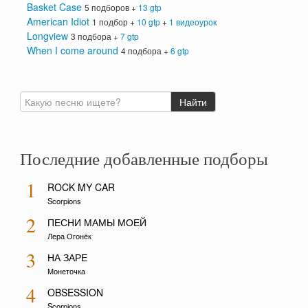
Basket Case
5 подборов +
13 gtp
American Idiot
1 подбор +
10 gtp
+
1 видеоурок
Longview
3 подбора +
7 gtp
When I come around
4 подбора +
6 gtp
Последние добавленные подборы
1
ROCK MY CAR
Scorpions
2
ПЕСНИ МАМЫ МОЕЙ
Лера Огонёк
3
НА ЗАРЕ
Монеточка
4
OBSESSION
Scorpions