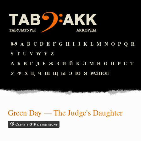
0-9
A
B
C
D
E
F
G
H
I
J
K
L
M
N
O
P
Q
R
S
T
U
V
W
Y
Z
А
Б
В
Г
Д
Е
Ж
З
И
Й
К
Л
М
Н
О
П
Р
С
Т
У
Ф
Х
Ц
Ч
Ш
Щ
Ы
Э
Ю
Я
РАЗНОЕ
Green Day
—
The Judge's Daughter
Скачать GTP к этой песне