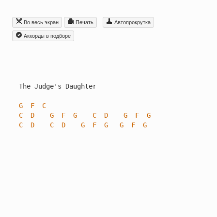
Во весь экран
Печать
Автопрокрутка
Aккорды в подборе
The Judge's Daughter

G
F
C
C
D
G
F
G
C
D
G
F
G
C
D
C
D
G
F
G
G
F
G