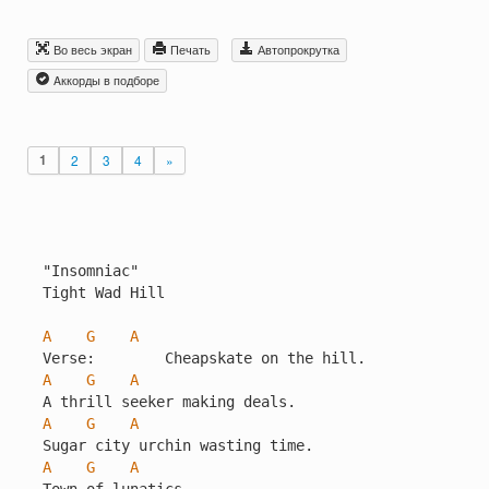
Во весь экран
Печать
Автопрокрутка
Aккорды в подборе
1
2
3
4
»
"Insomniac"

Tight Wad Hill

A
G
A
A
G
A
A
G
A
A
G
A