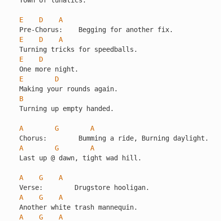
Town of lunatics.

E
D
A
E
D
A
E
D
E
D
B
Turning up empty handed.

A
G
A
A
G
A
Last up @ dawn, tight wad hill.

A
G
A
A
G
A
A
G
A