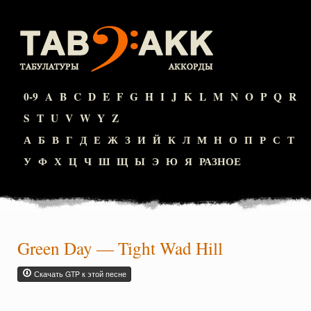
0-9
A
B
C
D
E
F
G
H
I
J
K
L
M
N
O
P
Q
R
S
T
U
V
W
Y
Z
А
Б
В
Г
Д
Е
Ж
З
И
Й
К
Л
М
Н
О
П
Р
С
Т
У
Ф
Х
Ц
Ч
Ш
Щ
Ы
Э
Ю
Я
РАЗНОЕ
Green Day
—
Tight Wad Hill
Скачать GTP к этой песне