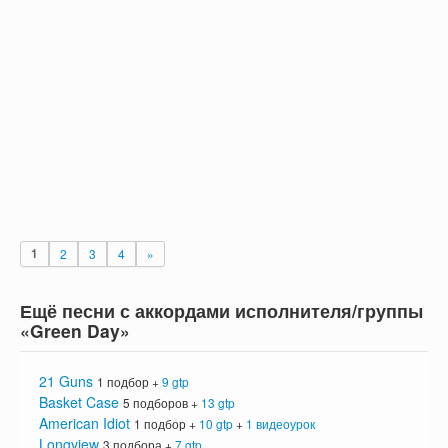
1
2
3
4
»
Ещё песни с аккордами исполнителя/группы
«Green Day»
21 Guns
1 подбор +
9 gtp
Basket Case
5 подборов +
13 gtp
American Idiot
1 подбор +
10 gtp
+
1 видеоурок
Longview
3 подбора +
7 gtp