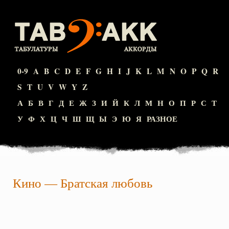
0-9
A
B
C
D
E
F
G
H
I
J
K
L
M
N
O
P
Q
R
S
T
U
V
W
Y
Z
А
Б
В
Г
Д
Е
Ж
З
И
Й
К
Л
М
Н
О
П
Р
С
Т
У
Ф
Х
Ц
Ч
Ш
Щ
Ы
Э
Ю
Я
РАЗНОЕ
Кино
—
Братская любовь