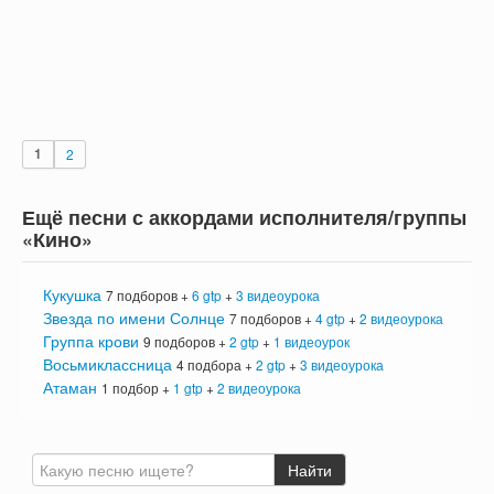
1
2
Ещё песни с аккордами исполнителя/группы
«Кино»
Кукушка
7 подборов +
6 gtp
+
3 видеоурока
Звезда по имени Солнце
7 подборов +
4 gtp
+
2 видеоурока
Группа крови
9 подборов +
2 gtp
+
1 видеоурок
Восьмиклассница
4 подбора +
2 gtp
+
3 видеоурока
Атаман
1 подбор +
1 gtp
+
2 видеоурока