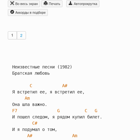
Во весь экран
Печать
Автопрокрутка
Aккорды в подборе
1
2
Неизвестные песни (1982)

Братская любовь

C
A#
Я встретил ее, я встретил ее,

Am
F7
G
C
G
И пошел следом, я рядом купил билет.

C#
И я подумал о том,

A#
Am