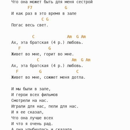
Что она может быть для меня сестрой

F7
G
И как раз в это время в зале

C
G
Погас весь свет.

C
Am
G
Am
Ах, эта братская (4 р.) любовь.

F
G
Живет во мне, горит во мне.

C
Am
G
Am
Ах, эта братская (4 р.) любовь.

F
G
C
Живет во мне, сожжет меня дотла.

И мы были в зале,

И герои всех фильмов

Смотрели на нас.

Играли для нас, пели для нас.

И я ее сказал,

Что она лучше всех

И что я очень рад.

А она улыбнулась и сказала,
