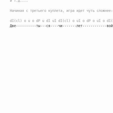
и т.д....
Начиная с третьего куплета, игра идет чуть сложнее:
dI(cl) о u о dP u dI uI dI(cl) о uI о dP о uI о dI(
Две----------ты---ся----чи-------лет------------вой