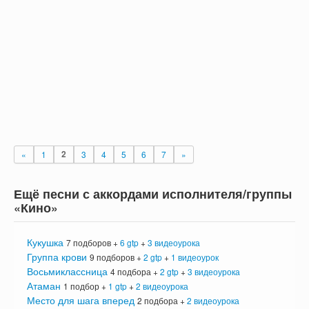
«
1
2
3
4
5
6
7
»
Ещё песни с аккордами исполнителя/группы
«Кино»
Кукушка
7 подборов +
6 gtp
+
3 видеоурока
Группа крови
9 подборов +
2 gtp
+
1 видеоурок
Восьмиклассница
4 подбора +
2 gtp
+
3 видеоурока
Атаман
1 подбор +
1 gtp
+
2 видеоурока
Место для шага вперед
2 подбора +
2 видеоурока