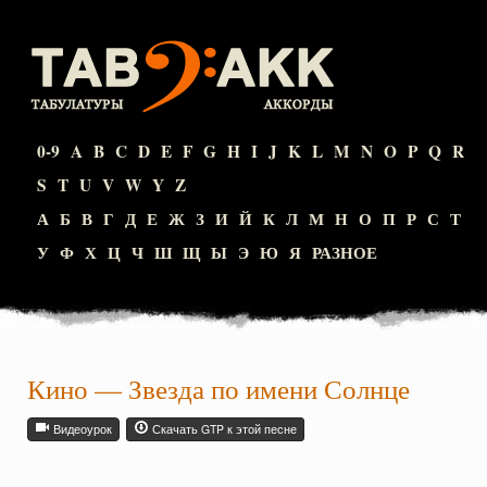
0-9
A
B
C
D
E
F
G
H
I
J
K
L
M
N
O
P
Q
R
S
T
U
V
W
Y
Z
А
Б
В
Г
Д
Е
Ж
З
И
Й
К
Л
М
Н
О
П
Р
С
Т
У
Ф
Х
Ц
Ч
Ш
Щ
Ы
Э
Ю
Я
РАЗНОЕ
Кино
—
Звезда по имени Солнце
Видеоурок
Скачать GTP к этой песне