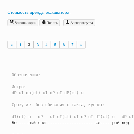
Стоимость аренды экскаватора
.
Во весь экран
Печать
Автопрокрутка
«
1
2
3
4
5
6
7
»
Обозначения:
Интро:
dP uI dp(cl) uI dP uI dP(cl) u
Сразу же, без сбивания с такта, куплет:
dI(cl) u   dP   uI dI(cl) uI dP uI dI(cl) u   dP uI
Бе-----лый-снег--------------------се-----рый-лед
