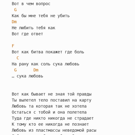
Вот в чем вопрос

G
Dm
Не любить тебя как

Вот где ответ

F
Вот как битва покажет где боль

C
На рану как соль сука любовь

G
Dm
… сука любовь

Вот как бывает не зная той правды

Ты вылетел тело поставил на карту

Любовь та которая так не хотела

Остаться с тобой и она полетела

Туда где никто никогда не страдает

К тому кто ее никогда не познает

Любовь из пластмассы неведомой расы
