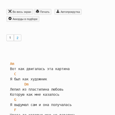
Во весь экран
Печать
Автопрокрутка
Aккорды в подборе
1
2
Am
Вот как двигалась эта картина

C
Я был как художник

Dm
Лепил из пластилина любовь

Которую как мне казалось

G
Я выдумал сам и она получалась

F