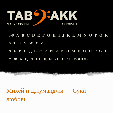
0-9
A
B
C
D
E
F
G
H
I
J
K
L
M
N
O
P
Q
R
S
T
U
V
W
Y
Z
А
Б
В
Г
Д
Е
Ж
З
И
Й
К
Л
М
Н
О
П
Р
С
Т
У
Ф
Х
Ц
Ч
Ш
Щ
Ы
Э
Ю
Я
РАЗНОЕ
Михей и Джуманджи
—
Сука-
любовь