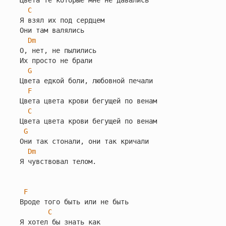
Цвета те которые мне не давались

C
Я взял их под сердцем

Они там валялись

Dm
О, нет, не пылились

Их просто не брали

G
Цвета едкой боли, любовной печали

F
Цвета цвета крови бегущей по венам

C
Цвета цвета крови бегущей по венам

G
Они так стонали, они так кричали

Dm
Я чувствовал телом.

F
Вроде того быть или не быть

C
Я хотел бы знать как
