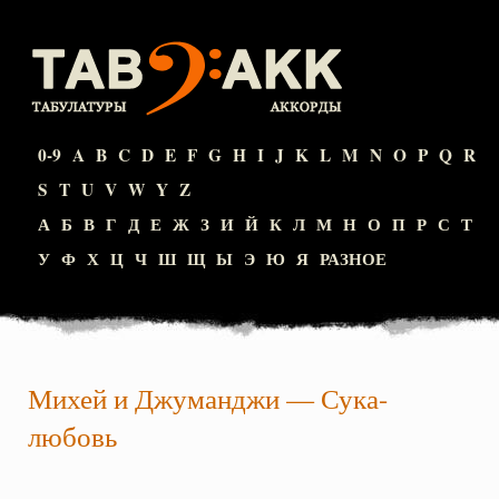
0-9
A
B
C
D
E
F
G
H
I
J
K
L
M
N
O
P
Q
R
S
T
U
V
W
Y
Z
А
Б
В
Г
Д
Е
Ж
З
И
Й
К
Л
М
Н
О
П
Р
С
Т
У
Ф
Х
Ц
Ч
Ш
Щ
Ы
Э
Ю
Я
РАЗНОЕ
Михей и Джуманджи
—
Сука-
любовь