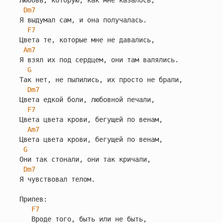
Любовь, которую, как мне казалось,

Dm7
Я выдумал сам, и она получалась.

F7
Цвета те, которые мне не давались,

Am7
Я взял их под сердцем, они там валялись.

G
Так нет, не пылились, их просто не брали,

Dm7
Цвета едкой боли, любовной печали,

F7
Цвета цвета крови, бегущей по венам,

Am7
Цвета цвета крови, бегущей по венам,

G
Они так стонали, они так кричали,

Dm7
Я чувствовал телом.

Припев:

F7