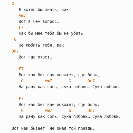
G
   Я хотел бы знать, как -

Am7
   Вот в чем вопрос…

F7
   Как бы мне тебя бы не убить,

G
Dm7
   Вот где ответ…

F7
   Вот как бит вам покажет, где боль,

G
Am7
G
Dm7
   На рану как соль, сука любовь… Сука любовь.

F7
   Вот как бит вам покажет, где боль,

G
Am7
G
Dm7
   На рану как соль, сука любовь… Сука любовь.

Вот как бывает, не зная той правды,
