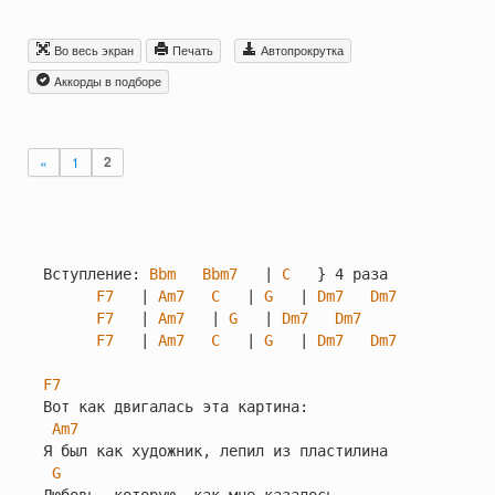
Во весь экран
Печать
Автопрокрутка
Aккорды в подборе
«
1
2
Вступление: 
Bbm
Bbm7
   | 
C
   } 4 раза

F7
   | 
Am7
C
   | 
G
   | 
Dm7
Dm7
F7
   | 
Am7
   | 
G
   | 
Dm7
Dm7
F7
   | 
Am7
C
   | 
G
   | 
Dm7
Dm7
F7
Вот как двигалась эта картина:

Am7
Я был как художник, лепил из пластилина

G