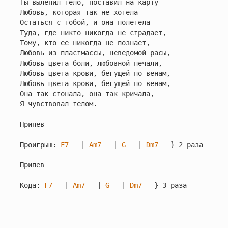
Ты вылепил тело, поставил на карту

Любовь, которая так не хотела

Остаться с тобой, и она полетела

Туда, где никто никогда не страдает,

Тому, кто ее никогда не познает,

Любовь из пластмассы, неведомой расы,

Любовь цвета боли, любовной печали,

Любовь цвета крови, бегущей по венам,

Любовь цвета крови, бегущей по венам,

Она так стонала, она так кричала,

Я чувствовал телом.

Припев

Проигрыш: 
F7
   | 
Am7
   | 
G
   | 
Dm7
   } 2 раза

Припев

Кода: 
F7
   | 
Am7
   | 
G
   | 
Dm7
   } 3 раза
